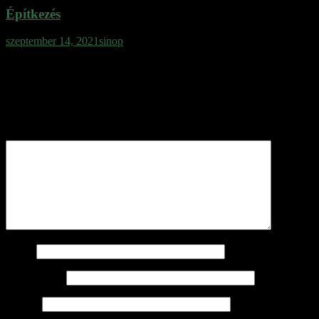
Építkezés
szeptember 14, 2021
sinop
Vélemény, hozzászólás?
Az e-mail címet nem tesszük közzé.
A kötelező mezőket
*
karakterrel jelöltük
Hozzászólás
*
Név
*
E-mail cím
*
Honlap