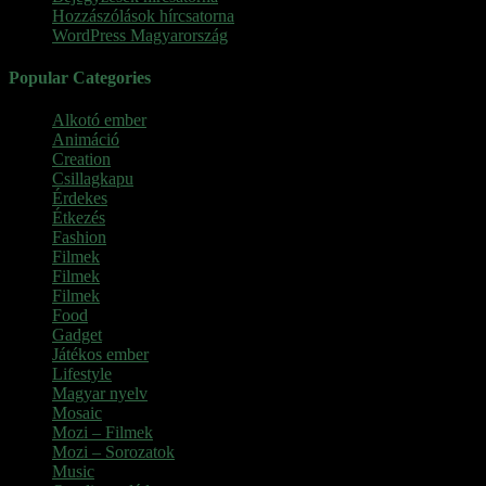
Hozzászólások hírcsatorna
WordPress Magyarország
Popular Categories
Alkotó ember
(11)
Animáció
(7)
Creation
(1)
Csillagkapu
(1)
Érdekes
(4)
Étkezés
(2)
Fashion
(2)
Filmek
(39)
Filmek
(1)
Filmek
(1)
Food
(4)
Gadget
(2)
Játékos ember
(6)
Lifestyle
(1)
Magyar nyelv
(2)
Mosaic
(1)
Mozi – Filmek
(26)
Mozi – Sorozatok
(79)
Music
(1)