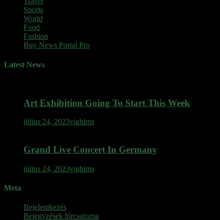
Travel
Sports
World
Food
Fashion
Buy News Portal Pro
Latest News
Art Exhibition Going To Start This Week
július 24, 2023
vighims
Grand Live Concert In Germany
július 24, 2023
vighims
Meta
Bejelentkezés
Bejegyzések hírcsatorna