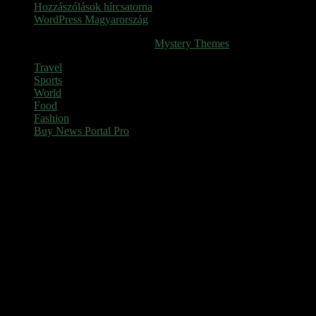
Hozzászólások hírcsatorna
WordPress Magyarország
SINOP
|
Theme: News Portal by
Mystery Themes
.
Travel
Sports
World
Food
Fashion
Buy News Portal Pro