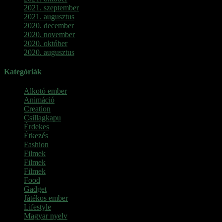
2021. szeptember
2021. augusztus
2020. december
2020. november
2020. október
2020. augusztus
Kategóriák
Alkotó ember
Animáció
Creation
Csillagkapu
Érdekes
Étkezés
Fashion
Filmek
Filmek
Filmek
Food
Gadget
Játékos ember
Lifestyle
Magyar nyelv