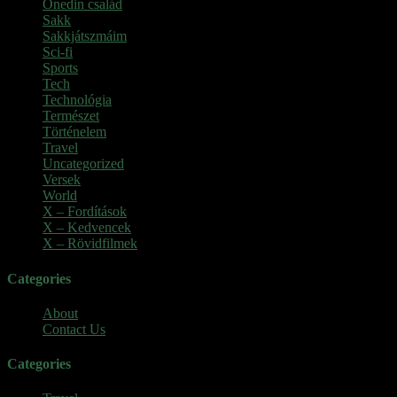
Onedin család
(4)
Sakk
(28)
Sakkjátszmáim
(24)
Sci-fi
(1)
Sports
(6)
Tech
(2)
Technológia
(2)
Természet
(6)
Történelem
(6)
Travel
(7)
Uncategorized
(3)
Versek
(7)
World
(5)
X – Fordítások
(103)
X – Kedvencek
(23)
X – Rövidfilmek
(6)
Categories
About
Contact Us
Categories