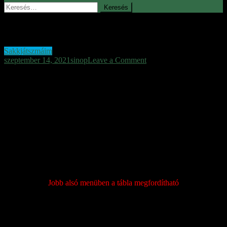
Keresés:
Kegyelemdöfés
Sakkjátszmáim
on
szeptember 14, 2021
sinop
Leave a Comment
Kegyelemdöfés
Nyomás gyakorlás az ellenséges királyra,
majd jön a kegyelemdöfés
Egy izraeli játékos ellen sötéttel. Teljes erőből a támadásra
koncentrálva, az ellenséges próbálkozások teljes figyelmen kívül
hagyása. Jó, ez egy kicsit kimondottan túlzás, de olyan jól hangzik.
Sötéttel vagyok:
Jobb alsó menüben a tábla megfordítható