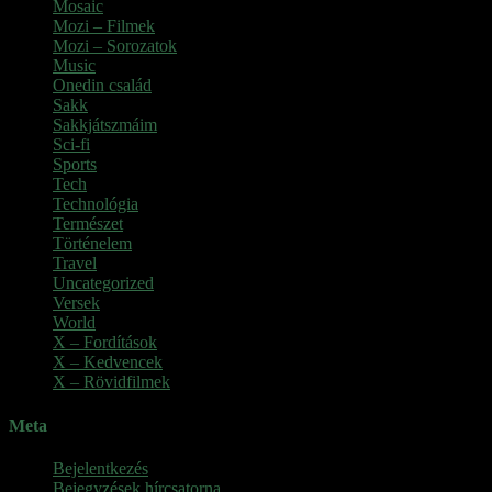
Mosaic
Mozi – Filmek
Mozi – Sorozatok
Music
Onedin család
Sakk
Sakkjátszmáim
Sci-fi
Sports
Tech
Technológia
Természet
Történelem
Travel
Uncategorized
Versek
World
X – Fordítások
X – Kedvencek
X – Rövidfilmek
Meta
Bejelentkezés
Bejegyzések hírcsatorna