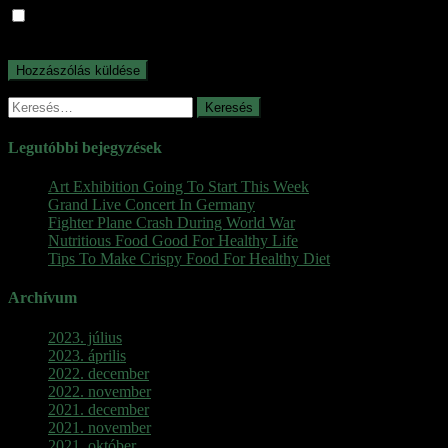
A nevem, e-mail címem, és weboldalcímem mentése a
böngészőben a következő hozzászólásomhoz.
Keresés:
Legutóbbi bejegyzések
Art Exhibition Going To Start This Week
Grand Live Concert In Germany
Fighter Plane Crash During World War
Nutritious Food Good For Healthy Life
Tips To Make Crispy Food For Healthy Diet
Archívum
2023. július
2023. április
2022. december
2022. november
2021. december
2021. november
2021. október