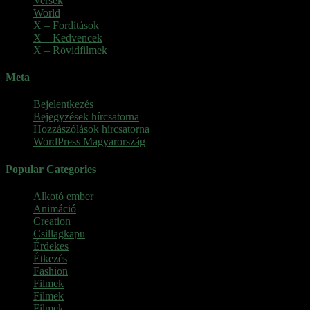
Versek
World
X – Fordítások
X – Kedvencek
X – Rövidfilmek
Meta
Bejelentkezés
Bejegyzések hírcsatorna
Hozzászólások hírcsatorna
WordPress Magyarország
Popular Categories
Alkotó ember
(11)
Animáció
(7)
Creation
(1)
Csillagkapu
(1)
Érdekes
(4)
Étkezés
(2)
Fashion
(2)
Filmek
(39)
Filmek
(1)
Filmek
(1)