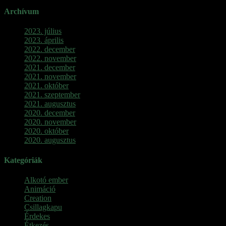
Archívum
2023. július
2023. április
2022. december
2022. november
2021. december
2021. november
2021. október
2021. szeptember
2021. augusztus
2020. december
2020. november
2020. október
2020. augusztus
Kategóriák
Alkotó ember
Animáció
Creation
Csillagkapu
Érdekes
Étkezés