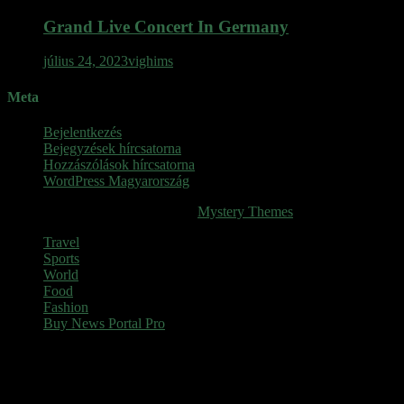
Grand Live Concert In Germany
július 24, 2023
vighims
Meta
Bejelentkezés
Bejegyzések hírcsatorna
Hozzászólások hírcsatorna
WordPress Magyarország
SINOP
|
Theme: News Portal by
Mystery Themes
.
Travel
Sports
World
Food
Fashion
Buy News Portal Pro