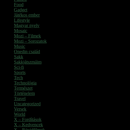
Food
(4)
Gadget
(2)
Játékos ember
(6)
Lifestyle
(1)
Magyar nyelv
(2)
Mosaic
(1)
Mozi – Filmek
(26)
Mozi – Sorozatok
(79)
Music
(1)
Onedin család
(4)
Sakk
(28)
Sakkjátszmáim
(24)
Sci-fi
(1)
Sports
(6)
Tech
(2)
Technológia
(2)
Természet
(6)
Történelem
(6)
Travel
(7)
Uncategorized
(3)
Versek
(7)
World
(5)
X – Fordítások
(103)
X – Kedvencek
(23)
X – Rövidfilmek
(6)