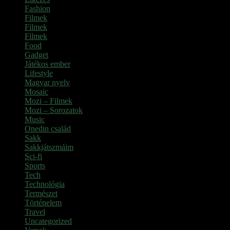
Fashion
Filmek
Filmek
Filmek
Food
Gadget
Játékos ember
Lifestyle
Magyar nyelv
Mosaic
Mozi – Filmek
Mozi – Sorozatok
Music
Onedin család
Sakk
Sakkjátszmáim
Sci-fi
Sports
Tech
Technológia
Természet
Történelem
Travel
Uncategorized