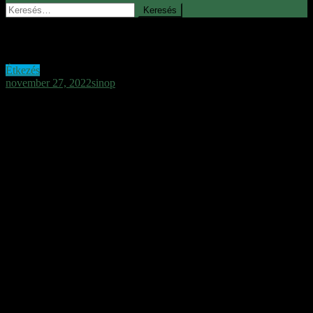
Keresés:
Kenyér
Étkezés
november 27, 2022
sinop
Mi a baj a kenyérrel
és a gluténnal?
A valóság a kenyérről, a gluténról
és a lisztérzékyenségről
Mi is a baj a kenyérrel? Röviden:
semmi – illetve sok minden.
A gluténérzékenység ma inkább divat, mint valódi probléma. A
lakosság mindössze 1/100 százaléka (10.000-ből 1) bizonyítottan
lisztérzékeny, ennek ellenére a gluténmentes élelmiszerek piaca
nagyjából 18 %, vagyis a lisztérzékenység nagymértékben inkább