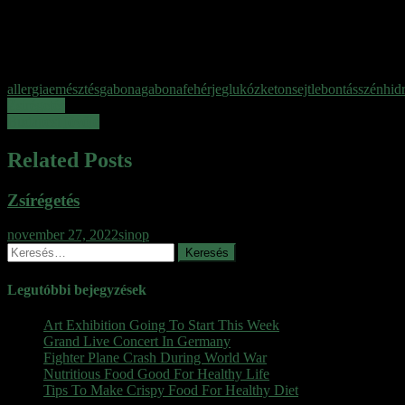
Tagged
allergia
emésztés
gabona
gabonafehérje
glukóz
ketonsejt
lebontás
szénhidr
Bejegyzés
Zsírégetés
Budapest jövője
navigáció
Related Posts
Zsírégetés
november 27, 2022
sinop
Keresés:
Legutóbbi bejegyzések
Art Exhibition Going To Start This Week
Grand Live Concert In Germany
Fighter Plane Crash During World War
Nutritious Food Good For Healthy Life
Tips To Make Crispy Food For Healthy Diet