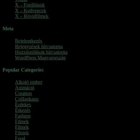
X – Fordítások
X – Kedvencek
X – Rövidfilmek
Meta
Bejelentkezés
Bejegyzések hírcsatorna
Hozzászólások hírcsatorna
WordPress Magyarország
Popular Categories
Alkotó ember
(11)
Animáció
(7)
Creation
(1)
Csillagkapu
(1)
Érdekes
(4)
Étkezés
(2)
Fashion
(2)
Filmek
(39)
Filmek
(1)
Filmek
(1)
Food
(4)