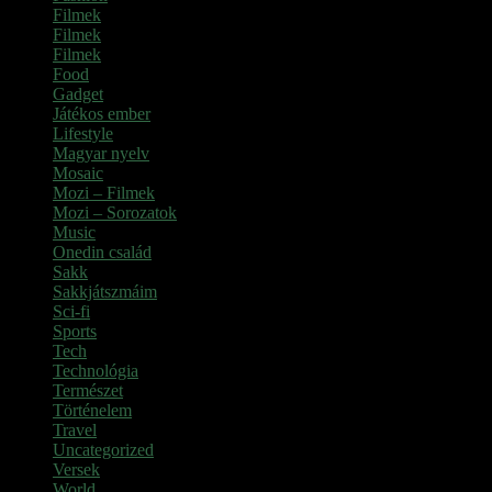
Filmek
Filmek
Filmek
Food
Gadget
Játékos ember
Lifestyle
Magyar nyelv
Mosaic
Mozi – Filmek
Mozi – Sorozatok
Music
Onedin család
Sakk
Sakkjátszmáim
Sci-fi
Sports
Tech
Technológia
Természet
Történelem
Travel
Uncategorized
Versek
World