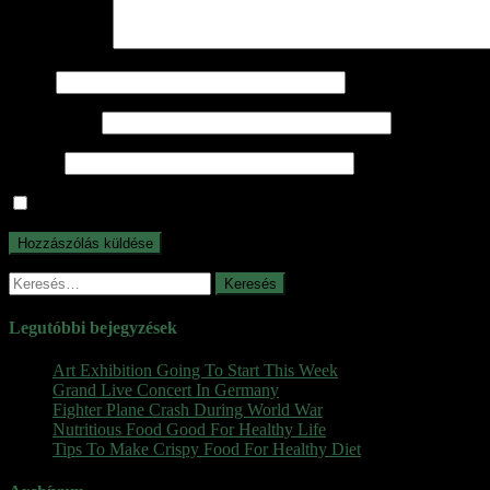
Hozzászólás
*
Név
*
E-mail cím
*
Honlap
A nevem, e-mail címem, és weboldalcímem mentése a böngészőb
Keresés:
Legutóbbi bejegyzések
Art Exhibition Going To Start This Week
Grand Live Concert In Germany
Fighter Plane Crash During World War
Nutritious Food Good For Healthy Life
Tips To Make Crispy Food For Healthy Diet