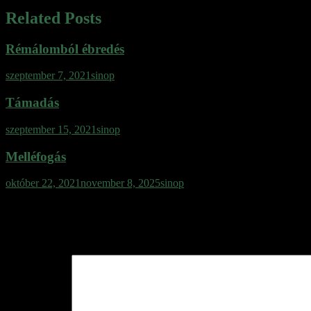
Related Posts
Rémálomból ébredés
szeptember 7, 2021
sinop
Támadás
szeptember 15, 2021
sinop
Melléfogás
október 22, 2021
november 8, 2025
sinop
Vélemény, hozzászólás?
Az e-mail címet nem tesszük közzé.
A kötelező mezőket
*
karakterrel 