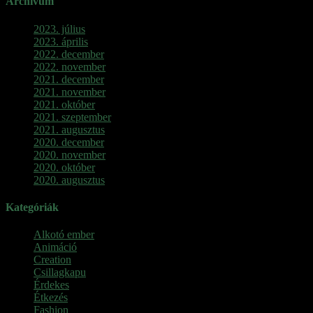
Archívum
2023. július
2023. április
2022. december
2022. november
2021. december
2021. november
2021. október
2021. szeptember
2021. augusztus
2020. december
2020. november
2020. október
2020. augusztus
Kategóriák
Alkotó ember
Animáció
Creation
Csillagkapu
Érdekes
Étkezés
Fashion