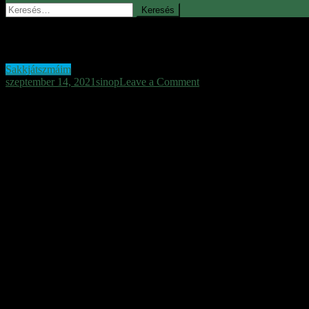
Keresés:
Építkezés
Sakkjátszmáim
on
szeptember 14, 2021
sinop
Leave a Comment
Építkezés
2021.09.14.-én reggel játszottam a Lichess.org-on. Nem voltam be
képvisel. Mondjuk, nagy hibákat nem vét, a mattot leszámítva, de nagyo