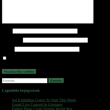
Név
*
E-mail cím
*
Honlap
A nevem, e-mail címem, és weboldalcímem mentése a
böngészőben a következő hozzászólásomhoz.
Keresés:
Legutóbbi bejegyzések
Art Exhibition Going To Start This Week
Grand Live Concert In Germany
Fighter Plane Crash During World War