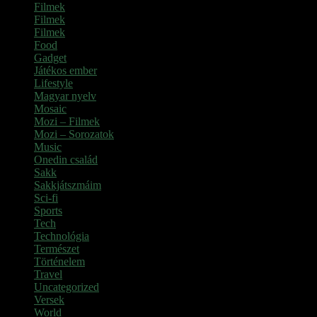
Filmek
(39)
Filmek
(1)
Filmek
(1)
Food
(4)
Gadget
(2)
Játékos ember
(6)
Lifestyle
(1)
Magyar nyelv
(2)
Mosaic
(1)
Mozi – Filmek
(26)
Mozi – Sorozatok
(79)
Music
(1)
Onedin család
(4)
Sakk
(28)
Sakkjátszmáim
(24)
Sci-fi
(1)
Sports
(6)
Tech
(2)
Technológia
(2)
Természet
(6)
Történelem
(6)
Travel
(7)
Uncategorized
(3)
Versek
(7)
World
(5)