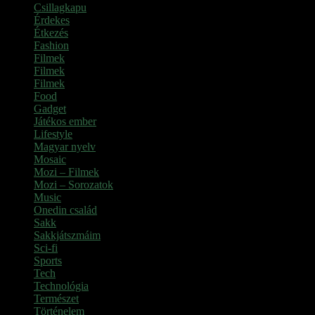
Csillagkapu
Érdekes
Étkezés
Fashion
Filmek
Filmek
Filmek
Food
Gadget
Játékos ember
Lifestyle
Magyar nyelv
Mosaic
Mozi – Filmek
Mozi – Sorozatok
Music
Onedin család
Sakk
Sakkjátszmáim
Sci-fi
Sports
Tech
Technológia
Természet
Történelem