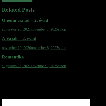
navigáció
Related Posts
Onedin család – 2. évad
augusztus 26, 2021
november 8, 2025
sinop
A Vaják – 2. évad
november 10, 2020
november 8, 2025
sinop
Romantika
augusztus 26, 2021
november 8, 2025
sinop
Vélemény, hozzászólás?
Az e-mail címet nem tesszük közzé.
A kötelező mezőket
*
karakterrel jelöltük
Hozzászólás
*