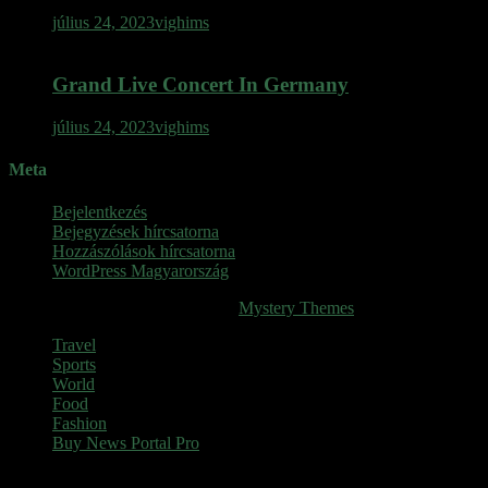
július 24, 2023
vighims
Grand Live Concert In Germany
július 24, 2023
vighims
Meta
Bejelentkezés
Bejegyzések hírcsatorna
Hozzászólások hírcsatorna
WordPress Magyarország
SINOP
|
Theme: News Portal by
Mystery Themes
.
Travel
Sports
World
Food
Fashion
Buy News Portal Pro