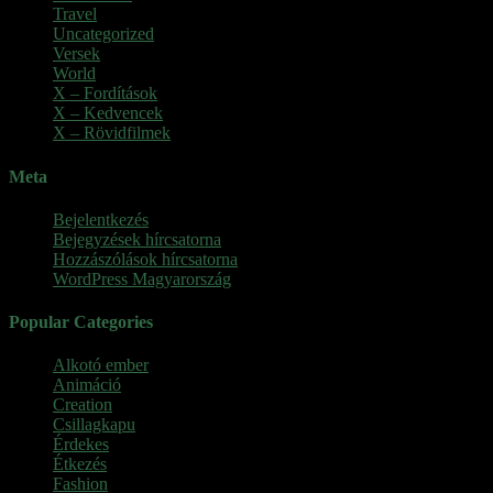
Travel
Uncategorized
Versek
World
X – Fordítások
X – Kedvencek
X – Rövidfilmek
Meta
Bejelentkezés
Bejegyzések hírcsatorna
Hozzászólások hírcsatorna
WordPress Magyarország
Popular Categories
Alkotó ember
(11)
Animáció
(7)
Creation
(1)
Csillagkapu
(1)
Érdekes
(4)
Étkezés
(2)
Fashion
(2)