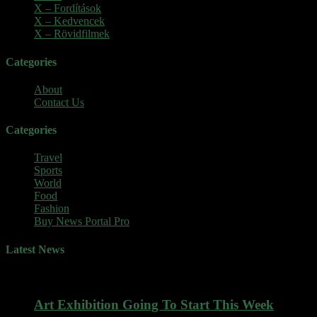
X – Fordítások
(103)
X – Kedvencek
(23)
X – Rövidfilmek
(6)
Categories
About
Contact Us
Categories
Travel
Sports
World
Food
Fashion
Buy News Portal Pro
Latest News
Art Exhibition Going To Start This Week