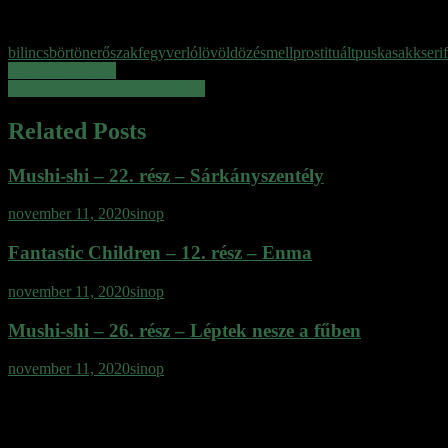
Tagged
bilincs
börtön
erőszak
fegyver
ló
lövöldözés
mell
prostituált
puska
sakk
serif
Bejegyzés
The Blob – 1958
The President’s Analyst – 1967
navigáció
Related Posts
Mushi-shi – 22. rész – Sárkányszentély
november 11, 2020
sinop
Fantastic Children – 12. rész – Enma
november 11, 2020
sinop
Mushi-shi – 26. rész – Léptek nesze a fűben
november 11, 2020
sinop
Vélemény, hozzászólás?
Az e-mail címet nem tesszük közzé.
A kötelező mezőket
*