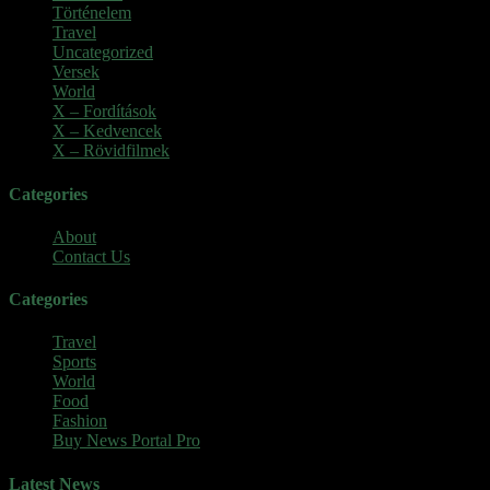
Történelem
(6)
Travel
(7)
Uncategorized
(3)
Versek
(7)
World
(5)
X – Fordítások
(103)
X – Kedvencek
(23)
X – Rövidfilmek
(6)
Categories
About
Contact Us
Categories
Travel
Sports
World
Food
Fashion
Buy News Portal Pro
Latest News