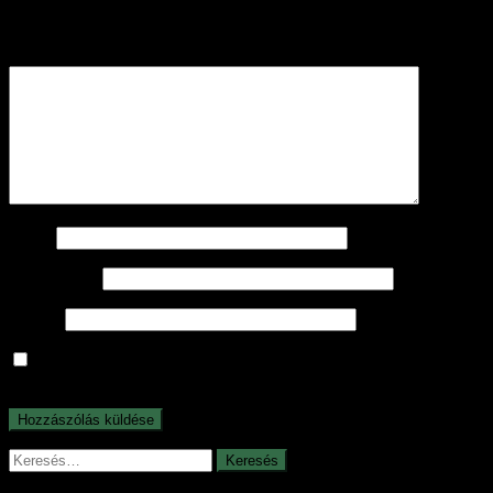
karakterrel jelöltük
Hozzászólás
*
Név
*
E-mail cím
*
Honlap
A nevem, e-mail címem, és weboldalcímem mentése a
böngészőben a következő hozzászólásomhoz.
Keresés: