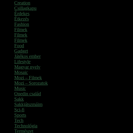
Creation
(1)
Csillagkapu
(1)
Érdekes
(4)
Étkezés
(2)
Fashion
(2)
Filmek
(39)
Filmek
(1)
Filmek
(1)
Food
(4)
Gadget
(2)
Játékos ember
(6)
Lifestyle
(1)
Magyar nyelv
(2)
Mosaic
(1)
Mozi – Filmek
(26)
Mozi – Sorozatok
(79)
Music
(1)
Onedin család
(4)
Sakk
(28)
Sakkjátszmáim
(24)
Sci-fi
(1)
Sports
(6)
Tech
(2)
Technológia
(2)
Természet
(6)