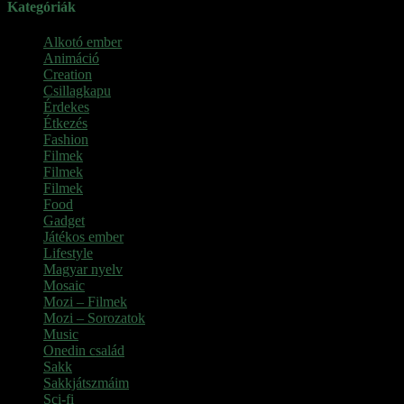
Kategóriák
Alkotó ember
Animáció
Creation
Csillagkapu
Érdekes
Étkezés
Fashion
Filmek
Filmek
Filmek
Food
Gadget
Játékos ember
Lifestyle
Magyar nyelv
Mosaic
Mozi – Filmek
Mozi – Sorozatok
Music
Onedin család
Sakk
Sakkjátszmáim
Sci-fi