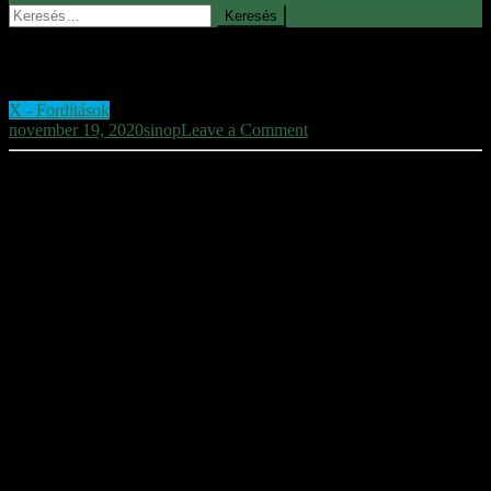
Keresés:
Waterhole No. 3 – 1967
X - Fordítások
on
november 19, 2020
sinop
Leave a Comment
Waterhole
No.
3
–
Waterhole No. 3
1967
Amerikai western
1967
Egy arizoniai aranyszállítmány ellopásának története. Túszul ejtik
Ben Akajanian cipészt, és alagutat ásnak a szalonjától a hadsereg
szomszédban lévő lerakójáig. Az aranyat Quinlen ezután eltemeti a
sivatagban, a Waterhole No. 3 közelében. Valamivel később
Quinlent, egy profi szerencsejátékos megöli, miután veszekedésük
során Cole felfedezett egy térképet az eltemetett kincshez, melyet
egy 20 dollárosra rajzoltak fel.