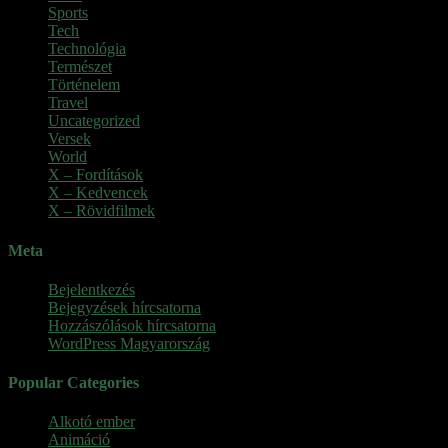
Sports
Tech
Technológia
Természet
Történelem
Travel
Uncategorized
Versek
World
X – Fordítások
X – Kedvencek
X – Rövidfilmek
Meta
Bejelentkezés
Bejegyzések hírcsatorna
Hozzászólások hírcsatorna
WordPress Magyarország
Popular Categories
Alkotó ember
(11)
Animáció
(7)