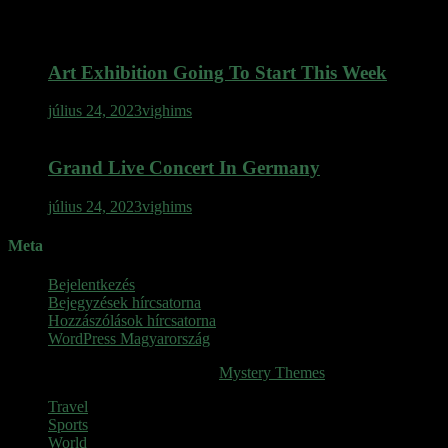
Art Exhibition Going To Start This Week
július 24, 2023
vighims
Grand Live Concert In Germany
július 24, 2023
vighims
Meta
Bejelentkezés
Bejegyzések hírcsatorna
Hozzászólások hírcsatorna
WordPress Magyarország
SINOP
|
Theme: News Portal by
Mystery Themes
.
Travel
Sports
World