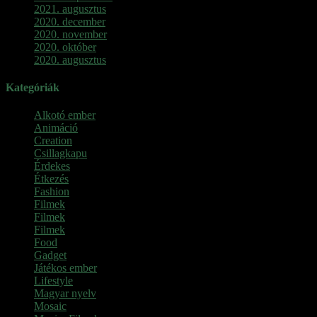
2021. augusztus
2020. december
2020. november
2020. október
2020. augusztus
Kategóriák
Alkotó ember
Animáció
Creation
Csillagkapu
Érdekes
Étkezés
Fashion
Filmek
Filmek
Filmek
Food
Gadget
Játékos ember
Lifestyle
Magyar nyelv
Mosaic