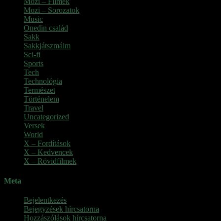
Mozi – Filmek
Mozi – Sorozatok
Music
Onedin család
Sakk
Sakkjátszmáim
Sci-fi
Sports
Tech
Technológia
Természet
Történelem
Travel
Uncategorized
Versek
World
X – Fordítások
X – Kedvencek
X – Rövidfilmek
Meta
Bejelentkezés
Bejegyzések hírcsatorna
Hozzászólások hírcsatorna