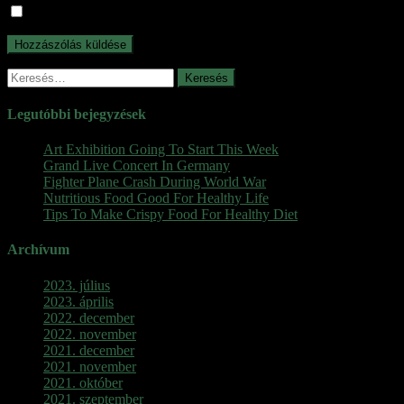
A nevem, e-mail címem, és weboldalcímem mentése a böngészőb
Keresés:
Legutóbbi bejegyzések
Art Exhibition Going To Start This Week
Grand Live Concert In Germany
Fighter Plane Crash During World War
Nutritious Food Good For Healthy Life
Tips To Make Crispy Food For Healthy Diet
Archívum
2023. július
2023. április
2022. december
2022. november
2021. december
2021. november
2021. október
2021. szeptember