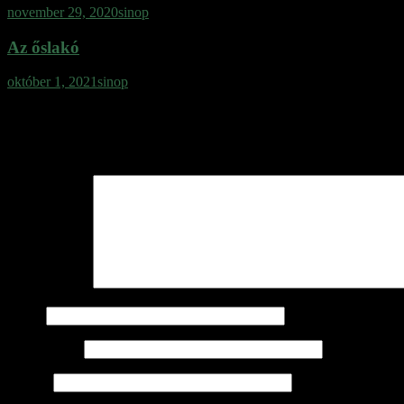
november 29, 2020
sinop
Az őslakó
október 1, 2021
sinop
Vélemény, hozzászólás?
Az e-mail címet nem tesszük közzé.
A kötelező mezőket
*
karakterrel 
Hozzászólás
*
Név
*
E-mail cím
*
Honlap