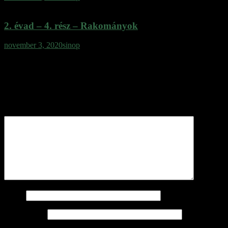
2. évad – 4. rész – Rakományok
november 3, 2020
sinop
Vélemény, hozzászólás?
Az e-mail címet nem tesszük közzé.
A kötelező mezőket
*
karakterrel jelöltük
Hozzászólás
*
Név
*
E-mail cím
*