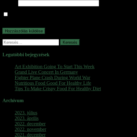
Honlap
A nevem, e-mail címem, és weboldalcímem mentése a
böngészőben a következő hozzászólásomhoz.
Keresés:
Legutóbbi bejegyzések
Art Exhibition Going To Start This Week
Grand Live Concert In Germany
Fighter Plane Crash During World War
Nutritious Food Good For Healthy Life
Tips To Make Crispy Food For Healthy Diet
Archívum
2023. július
2023. április
2022. december
2022. november
2021. december