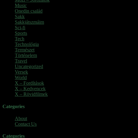
Music
(1)
Onedin család
(4)
Sakk
(28)
Sakkjátszmáim
(24)
Sci-fi
(1)
Sports
(6)
Tech
(2)
Technológia
(2)
Természet
(6)
Történelem
(6)
Travel
(7)
Uncategorized
(3)
Versek
(7)
World
(5)
X – Fordítások
(103)
X – Kedvencek
(23)
X – Rövidfilmek
(6)
Categories
About
Contact Us
Categories