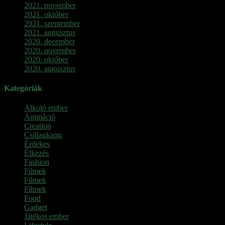
2021. november
2021. október
2021. szeptember
2021. augusztus
2020. december
2020. november
2020. október
2020. augusztus
Kategóriák
Alkotó ember
Animáció
Creation
Csillagkapu
Érdekes
Étkezés
Fashion
Filmek
Filmek
Filmek
Food
Gadget
Játékos ember