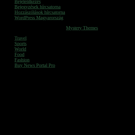
Bejelentkezés
Bejegyzések hírcsatorna
Hozzászólások hírcsatorna
WordPress Magyarország
SINOP
|
Theme: News Portal by
Mystery Themes
.
Travel
Sports
World
Food
Fashion
Buy News Portal Pro