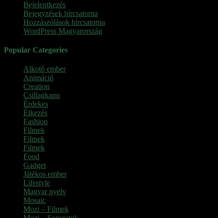
Bejelentkezés
Bejegyzések hírcsatorna
Hozzászólások hírcsatorna
WordPress Magyarország
Popular Categories
Alkotó ember
(11)
Animáció
(7)
Creation
(1)
Csillagkapu
(1)
Érdekes
(4)
Étkezés
(2)
Fashion
(2)
Filmek
(39)
Filmek
(1)
Filmek
(1)
Food
(4)
Gadget
(2)
Játékos ember
(6)
Lifestyle
(1)
Magyar nyelv
(2)
Mosaic
(1)
Mozi – Filmek
(26)
Mozi – Sorozatok
(79)