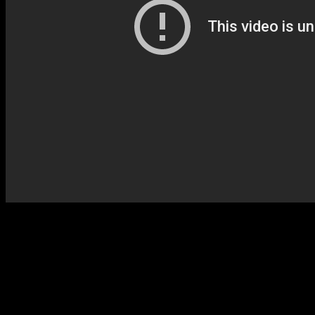
Az isztanbuli Szulejmán úr meghívja Albert Frazert, nézze meg a
Törökországban készített gőzgépet. Albert nagy örömmel fogadja a
meghívást, mert ettől függ a cége és a maga által tervezett gőzhajó
jövője. James vállalja, hogy elviszi a hajóján, miközben szenet szállít
Port Saidba.
Szulejmán pasa nagy szeretettel fogadja Frazert, James Onedint és
Anne-t. James Onedin egyik volt matróza azt javasolja, ne dohányt