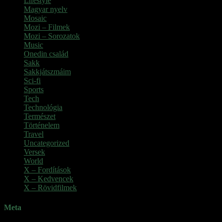
Lifestyle
Magyar nyelv
Mosaic
Mozi – Filmek
Mozi – Sorozatok
Music
Onedin család
Sakk
Sakkjátszmáim
Sci-fi
Sports
Tech
Technológia
Természet
Történelem
Travel
Uncategorized
Versek
World
X – Fordítások
X – Kedvencek
X – Rövidfilmek
Meta