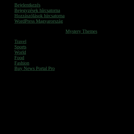
Bejelentkezés
Bejegyzések hírcsatorna
Hozzászólások hírcsatorna
WordPress Magyarország
SINOP
|
Theme: News Portal by
Mystery Themes
.
Travel
Sports
World
Food
Fashion
Buy News Portal Pro