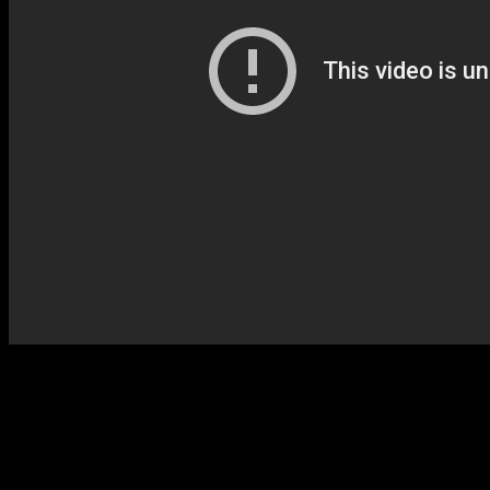
A hatóságok addig nem engedik partra tenni a hordókat, amíg James
nem fizeti ki a kikötői díjat, heti 33 fontot. Mr. Watson James
Onedin új üzletfele kifizeti helyette a szükséges összeget és ezután
James azon töri a fejét, hogyan szerezhet készpénzt.
Az az ötlete támad, hogy ír bevándorlókat szállít Angliába,