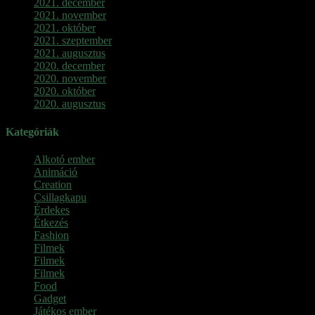
2021. december
2021. november
2021. október
2021. szeptember
2021. augusztus
2020. december
2020. november
2020. október
2020. augusztus
Kategóriák
Alkotó ember
Animáció
Creation
Csillagkapu
Érdekes
Étkezés
Fashion
Filmek
Filmek
Filmek
Food
Gadget
Játékos ember