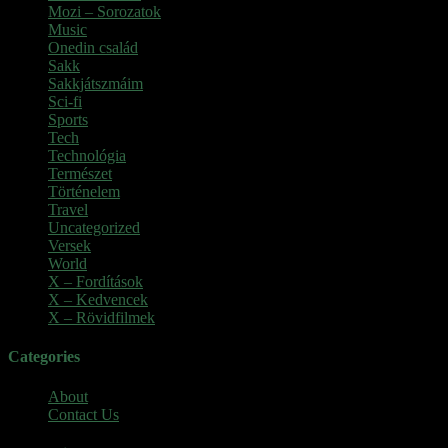
Mozi – Sorozatok
(79)
Music
(1)
Onedin család
(4)
Sakk
(28)
Sakkjátszmáim
(24)
Sci-fi
(1)
Sports
(6)
Tech
(2)
Technológia
(2)
Természet
(6)
Történelem
(6)
Travel
(7)
Uncategorized
(3)
Versek
(7)
World
(5)
X – Fordítások
(103)
X – Kedvencek
(23)
X – Rövidfilmek
(6)
Categories
About
Contact Us