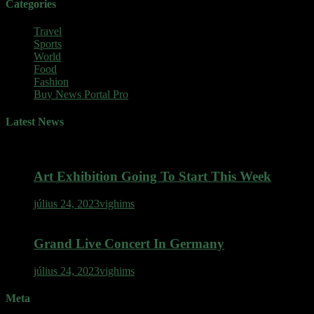
Categories
Travel
Sports
World
Food
Fashion
Buy News Portal Pro
Latest News
Art Exhibition Going To Start This Week
július 24, 2023
vighims
Grand Live Concert In Germany
július 24, 2023
vighims
Meta