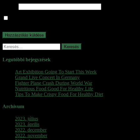
Honlap
A nevem, e-mail címem, és weboldalcímem mentése a
böngészőben a következő hozzászólásomhoz.
Keresés:
Legutóbbi bejegyzések
Art Exhibition Going To Start This Week
Grand Live Concert In Germany
Fighter Plane Crash During World War
Nutritious Food Good For Healthy Life
Tips To Make Crispy Food For Healthy Diet
Archívum
2023. július
2023. április
2022. december
2022. november