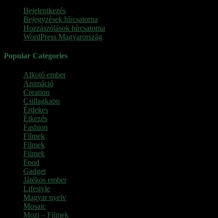
Bejelentkezés
Bejegyzések hírcsatorna
Hozzászólások hírcsatorna
WordPress Magyarország
Popular Categories
Alkotó ember
(11)
Animáció
(7)
Creation
(1)
Csillagkapu
(1)
Érdekes
(4)
Étkezés
(2)
Fashion
(2)
Filmek
(39)
Filmek
(1)
Filmek
(1)
Food
(4)
Gadget
(2)
Játékos ember
(6)
Lifestyle
(1)
Magyar nyelv
(2)
Mosaic
(1)
Mozi – Filmek
(26)