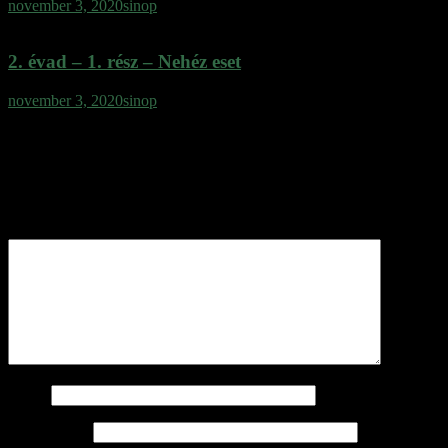
november 3, 2020
sinop
2. évad – 1. rész – Nehéz eset
november 3, 2020
sinop
Vélemény, hozzászólás?
Az e-mail címet nem tesszük közzé.
A kötelező mezőket
*
karakterrel jelöltük
Hozzászólás
*
Név
*
E-mail cím
*