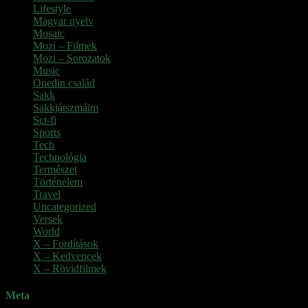
Lifestyle
Magyar nyelv
Mosaic
Mozi – Filmek
Mozi – Sorozatok
Music
Onedin család
Sakk
Sakkjátszmáim
Sci-fi
Sports
Tech
Technológia
Természet
Történelem
Travel
Uncategorized
Versek
World
X – Fordítások
X – Kedvencek
X – Rövidfilmek
Meta