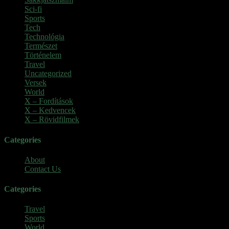
Sci-fi
(1)
Sports
(6)
Tech
(2)
Technológia
(2)
Természet
(6)
Történelem
(6)
Travel
(7)
Uncategorized
(3)
Versek
(7)
World
(5)
X – Fordítások
(103)
X – Kedvencek
(23)
X – Rövidfilmek
(6)
Categories
About
Contact Us
Categories
Travel
Sports
World