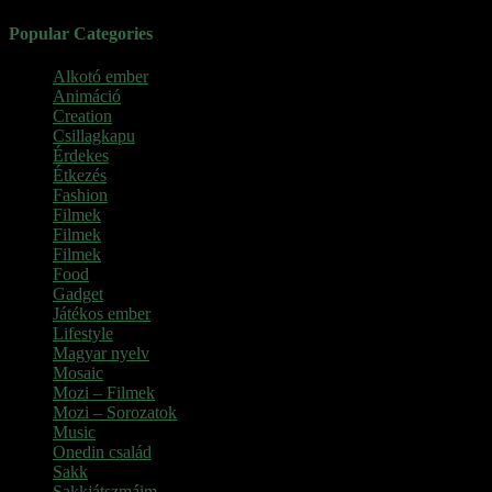
Popular Categories
Alkotó ember
(11)
Animáció
(7)
Creation
(1)
Csillagkapu
(1)
Érdekes
(4)
Étkezés
(2)
Fashion
(2)
Filmek
(39)
Filmek
(1)
Filmek
(1)
Food
(4)
Gadget
(2)
Játékos ember
(6)
Lifestyle
(1)
Magyar nyelv
(2)
Mosaic
(1)
Mozi – Filmek
(26)
Mozi – Sorozatok
(79)
Music
(1)
Onedin család
(4)
Sakk
(28)
Sakkjátszmáim
(24)