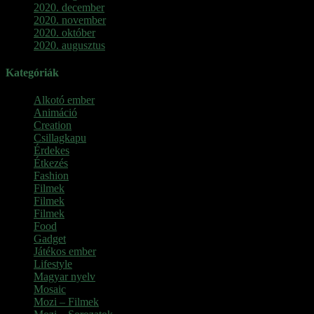
2020. december
2020. november
2020. október
2020. augusztus
Kategóriák
Alkotó ember
Animáció
Creation
Csillagkapu
Érdekes
Étkezés
Fashion
Filmek
Filmek
Filmek
Food
Gadget
Játékos ember
Lifestyle
Magyar nyelv
Mosaic
Mozi – Filmek