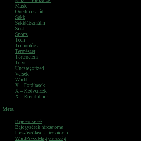
Mozi – Sorozatok
Music
Onedin család
Sakk
Sakkjátszmáim
Sci-fi
Sports
Tech
Technológia
Természet
Történelem
Travel
Uncategorized
Versek
World
X – Fordítások
X – Kedvencek
X – Rövidfilmek
Meta
Bejelentkezés
Bejegyzések hírcsatorna
Hozzászólások hírcsatorna
WordPress Magyarország