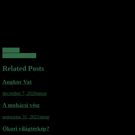
Bejegyzés
Támadás
Kettős fenyegetés
navigáció
Related Posts
Angkor Vat
december 7, 2020
sinop
A mohácsi vész
augusztus 31, 2021
sinop
Ókori világtérkép?