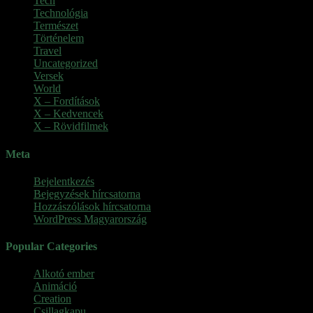
Tech
Technológia
Természet
Történelem
Travel
Uncategorized
Versek
World
X – Fordítások
X – Kedvencek
X – Rövidfilmek
Meta
Bejelentkezés
Bejegyzések hírcsatorna
Hozzászólások hírcsatorna
WordPress Magyarország
Popular Categories
Alkotó ember
(11)
Animáció
(7)
Creation
(1)
Csillagkapu
(1)