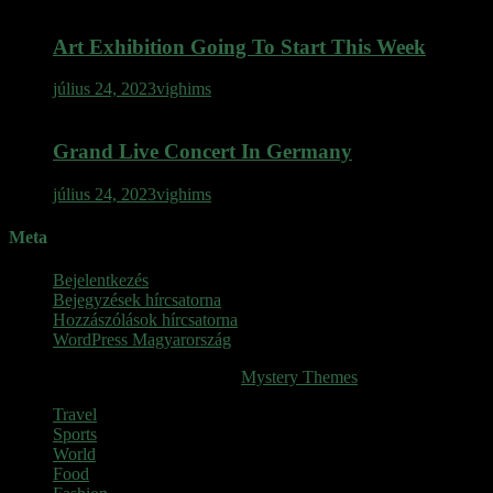
Art Exhibition Going To Start This Week
július 24, 2023
vighims
Grand Live Concert In Germany
július 24, 2023
vighims
Meta
Bejelentkezés
Bejegyzések hírcsatorna
Hozzászólások hírcsatorna
WordPress Magyarország
SINOP
|
Theme: News Portal by
Mystery Themes
.
Travel
Sports
World
Food