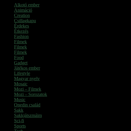
Alkotó ember
Animáció
Creation
Csillagkapu
Érdekes
Étkezés
Fashion
Filmek
Filmek
Filmek
Food
Gadget
Játékos ember
Lifestyle
Magyar nyelv
Mosaic
Mozi – Filmek
Mozi – Sorozatok
Music
Onedin család
Sakk
Sakkjátszmáim
Sci-fi
Sports