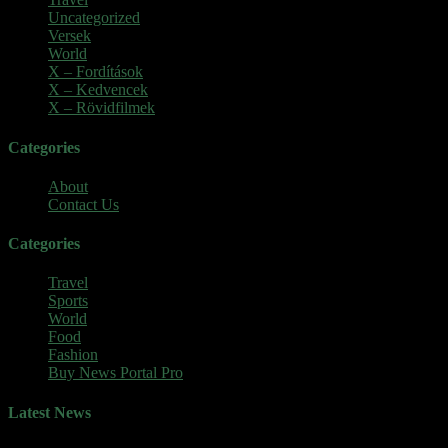
Uncategorized
(3)
Versek
(7)
World
(5)
X – Fordítások
(103)
X – Kedvencek
(23)
X – Rövidfilmek
(6)
Categories
About
Contact Us
Categories
Travel
Sports
World
Food
Fashion
Buy News Portal Pro
Latest News