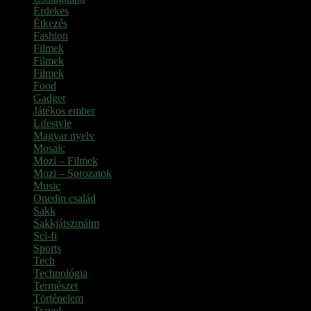
Érdekes
(4)
Étkezés
(2)
Fashion
(2)
Filmek
(39)
Filmek
(1)
Filmek
(1)
Food
(4)
Gadget
(2)
Játékos ember
(6)
Lifestyle
(1)
Magyar nyelv
(2)
Mosaic
(1)
Mozi – Filmek
(26)
Mozi – Sorozatok
(79)
Music
(1)
Onedin család
(4)
Sakk
(28)
Sakkjátszmáim
(24)
Sci-fi
(1)
Sports
(6)
Tech
(2)
Technológia
(2)
Természet
(6)
Történelem
(6)
Travel
(7)