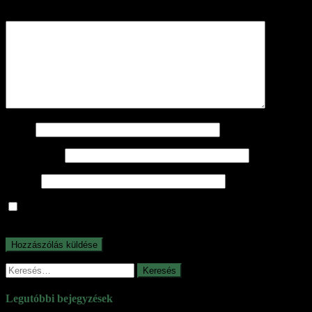
Hozzászólás
*
Név
*
E-mail cím
*
Honlap
A nevem, e-mail címem, és weboldalcímem mentése a
böngészőben a következő hozzászólásomhoz.
Keresés:
Legutóbbi bejegyzések