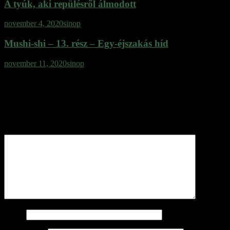
A tyúk, aki repülésről álmodott
november 4, 2020
sinop
Mushi-shi – 13. rész – Egy-éjszakás híd
november 11, 2020
sinop
Vélemény, hozzászólás?
Az e-mail címet nem tesszük közzé.
A kötelező mezőket
*
karakterrel jelöltük
Hozzászólás
*
Név
*