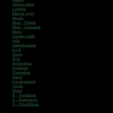
Játékos ember
Lifestyle
Magyar nyelv
Mosaic
Mozi – Filmek
Mozi – Sorozatok
Music
Onedin család
Sakk
Sakkjátszmáim
Sci-fi
Sports
Tech
Technológia
Természet
Történelem
Travel
Uncategorized
Versek
World
X – Fordítások
X – Kedvencek
X – Rövidfilmek