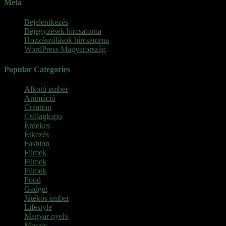
Meta
Bejelentkezés
Bejegyzések hírcsatorna
Hozzászólások hírcsatorna
WordPress Magyarország
Popular Categories
Alkotó ember
(11)
Animáció
(7)
Creation
(1)
Csillagkapu
(1)
Érdekes
(4)
Étkezés
(2)
Fashion
(2)
Filmek
(39)
Filmek
(1)
Filmek
(1)
Food
(4)
Gadget
(2)
Játékos ember
(6)
Lifestyle
(1)
Magyar nyelv
(2)
Mosaic
(1)