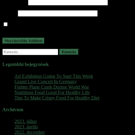
E-mail cím
*
Honlap
A nevem, e-mail címem, és weboldalcímem mentése a
böngészőben a következő hozzászólásomhoz.
Keresés:
Legutóbbi bejegyzések
Art Exhibition Going To Start This Week
Grand Live Concert In Germany
Fighter Plane Crash During World War
Nutritious Food Good For Healthy Life
Tips To Make Crispy Food For Healthy Diet
Archívum
2023. július
2023. április
2022. december