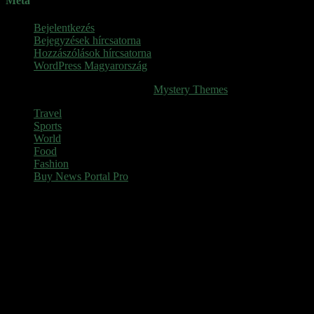
Meta
Bejelentkezés
Bejegyzések hírcsatorna
Hozzászólások hírcsatorna
WordPress Magyarország
SINOP
|
Theme: News Portal by
Mystery Themes
.
Travel
Sports
World
Food
Fashion
Buy News Portal Pro