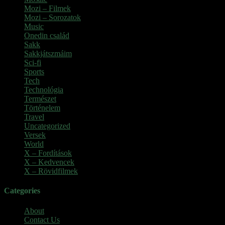
Mozi – Filmek
(26)
Mozi – Sorozatok
(79)
Music
(1)
Onedin család
(4)
Sakk
(28)
Sakkjátszmáim
(24)
Sci-fi
(1)
Sports
(6)
Tech
(2)
Technológia
(2)
Természet
(6)
Történelem
(6)
Travel
(7)
Uncategorized
(3)
Versek
(7)
World
(5)
X – Fordítások
(103)
X – Kedvencek
(23)
X – Rövidfilmek
(6)
Categories
About
Contact Us