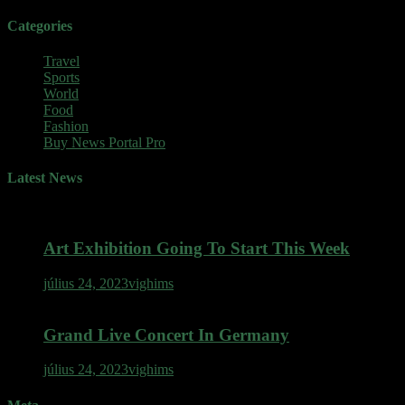
Categories
Travel
Sports
World
Food
Fashion
Buy News Portal Pro
Latest News
Art Exhibition Going To Start This Week
július 24, 2023
vighims
Grand Live Concert In Germany
július 24, 2023
vighims