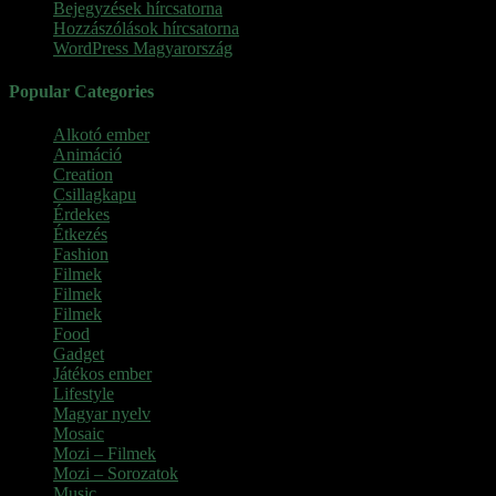
Bejegyzések hírcsatorna
Hozzászólások hírcsatorna
WordPress Magyarország
Popular Categories
Alkotó ember
(11)
Animáció
(7)
Creation
(1)
Csillagkapu
(1)
Érdekes
(4)
Étkezés
(2)
Fashion
(2)
Filmek
(39)
Filmek
(1)
Filmek
(1)
Food
(4)
Gadget
(2)
Játékos ember
(6)
Lifestyle
(1)
Magyar nyelv
(2)
Mosaic
(1)
Mozi – Filmek
(26)
Mozi – Sorozatok
(79)
Music
(1)