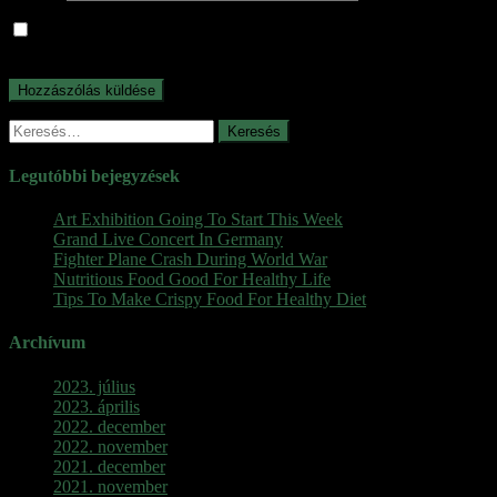
A nevem, e-mail címem, és weboldalcímem mentése a
böngészőben a következő hozzászólásomhoz.
Keresés:
Legutóbbi bejegyzések
Art Exhibition Going To Start This Week
Grand Live Concert In Germany
Fighter Plane Crash During World War
Nutritious Food Good For Healthy Life
Tips To Make Crispy Food For Healthy Diet
Archívum
2023. július
2023. április
2022. december
2022. november
2021. december
2021. november