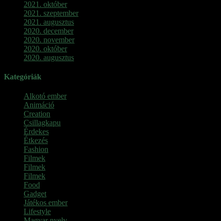
2021. október
2021. szeptember
2021. augusztus
2020. december
2020. november
2020. október
2020. augusztus
Kategóriák
Alkotó ember
Animáció
Creation
Csillagkapu
Érdekes
Étkezés
Fashion
Filmek
Filmek
Filmek
Food
Gadget
Játékos ember
Lifestyle
Magyar nyelv