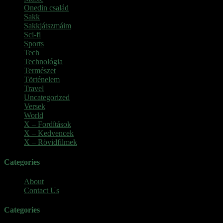
Onedin család
(4)
Sakk
(28)
Sakkjátszmáim
(24)
Sci-fi
(1)
Sports
(6)
Tech
(2)
Technológia
(2)
Természet
(6)
Történelem
(6)
Travel
(7)
Uncategorized
(3)
Versek
(7)
World
(5)
X – Fordítások
(103)
X – Kedvencek
(23)
X – Rövidfilmek
(6)
Categories
About
Contact Us
Categories