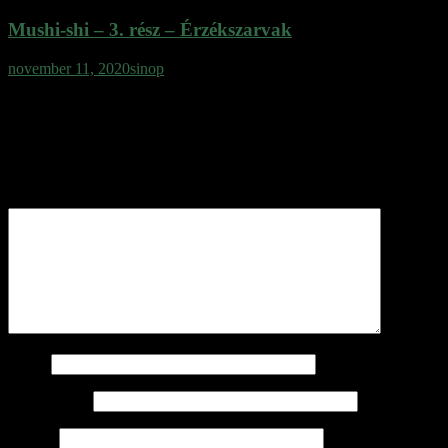
Mushi-shi – 3. rész – Érzékszarvak
november 11, 2020
sinop
Vélemény, hozzászólás?
Az e-mail címet nem tesszük közzé.
A kötelező mezőket
*
karakterrel jelöltük
Hozzászólás
*
Név
*
E-mail cím
*
Honlap