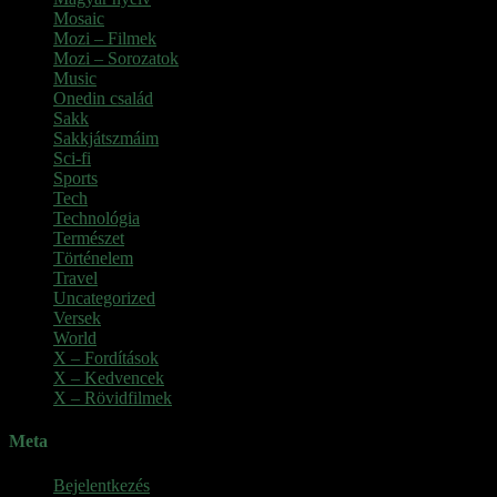
Mosaic
Mozi – Filmek
Mozi – Sorozatok
Music
Onedin család
Sakk
Sakkjátszmáim
Sci-fi
Sports
Tech
Technológia
Természet
Történelem
Travel
Uncategorized
Versek
World
X – Fordítások
X – Kedvencek
X – Rövidfilmek
Meta
Bejelentkezés