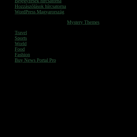
Bejegyzések hírcsatorna
Hozzászólások hírcsatorna
WordPress Magyarország
SINOP
|
Theme: News Portal by
Mystery Themes
.
Travel
Sports
World
Food
Fashion
Buy News Portal Pro