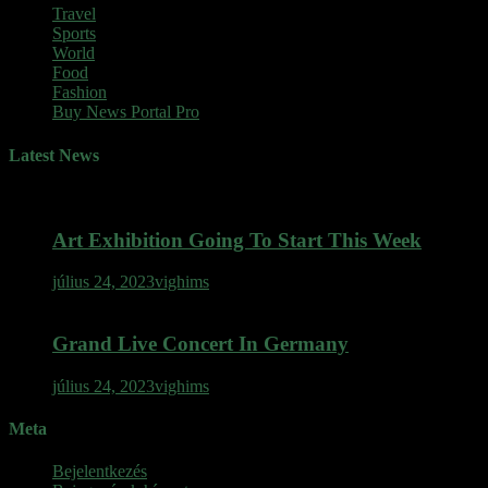
Travel
Sports
World
Food
Fashion
Buy News Portal Pro
Latest News
Art Exhibition Going To Start This Week
július 24, 2023
vighims
Grand Live Concert In Germany
július 24, 2023
vighims
Meta
Bejelentkezés