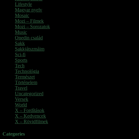
Lifestyle
(1)
Magyar nyelv
(2)
Mosaic
(1)
Mozi – Filmek
(26)
Mozi – Sorozatok
(79)
Music
(1)
Onedin család
(4)
Sakk
(28)
Sakkjátszmáim
(24)
Sci-fi
(1)
Sports
(6)
Tech
(2)
Technológia
(2)
Természet
(6)
Történelem
(6)
Travel
(7)
Uncategorized
(3)
Versek
(7)
World
(5)
X – Fordítások
(103)
X – Kedvencek
(23)
X – Rövidfilmek
(6)
Categories