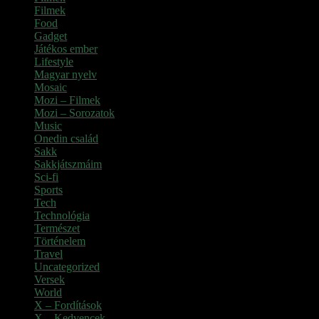
Filmek
Food
Gadget
Játékos ember
Lifestyle
Magyar nyelv
Mosaic
Mozi – Filmek
Mozi – Sorozatok
Music
Onedin család
Sakk
Sakkjátszmáim
Sci-fi
Sports
Tech
Technológia
Természet
Történelem
Travel
Uncategorized
Versek
World
X – Fordítások
X – Kedvencek