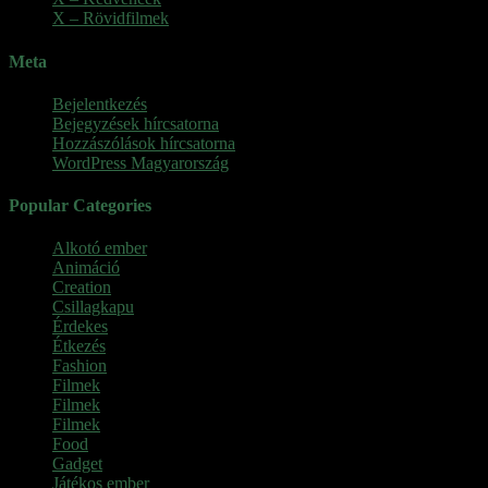
X – Rövidfilmek
Meta
Bejelentkezés
Bejegyzések hírcsatorna
Hozzászólások hírcsatorna
WordPress Magyarország
Popular Categories
Alkotó ember
(11)
Animáció
(7)
Creation
(1)
Csillagkapu
(1)
Érdekes
(4)
Étkezés
(2)
Fashion
(2)
Filmek
(39)
Filmek
(1)
Filmek
(1)
Food
(4)
Gadget
(2)
Játékos ember
(6)