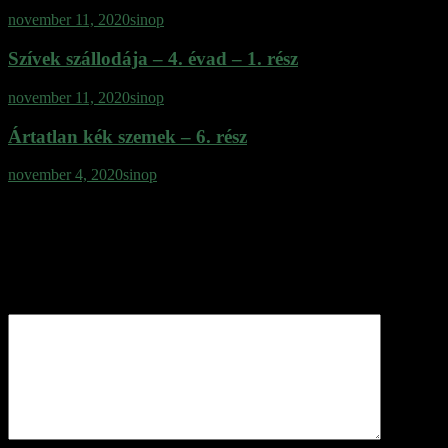
november 11, 2020
sinop
Szívek szállodája – 4. évad – 1. rész
november 11, 2020
sinop
Ártatlan kék szemek – 6. rész
november 4, 2020
sinop
Vélemény, hozzászólás?
Az e-mail címet nem tesszük közzé.
A kötelező mezőket
*
karakterrel jelöltük
Hozzászólás
*