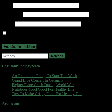
Név
*
E-mail cím
*
Honlap
A nevem, e-mail címem, és weboldalcímem mentése a
böngészőben a következő hozzászólásomhoz.
Keresés:
Legutóbbi bejegyzések
Art Exhibition Going To Start This Week
Grand Live Concert In Germany
Fighter Plane Crash During World War
Nutritious Food Good For Healthy Life
Tips To Make Crispy Food For Healthy Diet
Archívum