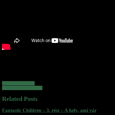
Bejegyzés
In Like Flint – 1967
This Sporting Life -1963
navigáció
Related Posts
Fantastic Children – 3. rész – A hely, ami vár