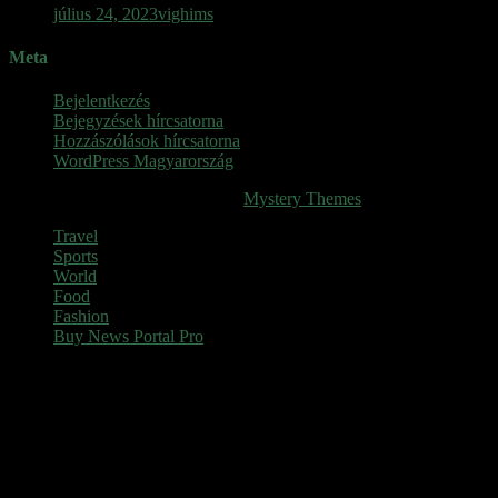
július 24, 2023
vighims
Meta
Bejelentkezés
Bejegyzések hírcsatorna
Hozzászólások hírcsatorna
WordPress Magyarország
SINOP
|
Theme: News Portal by
Mystery Themes
.
Travel
Sports
World
Food
Fashion
Buy News Portal Pro