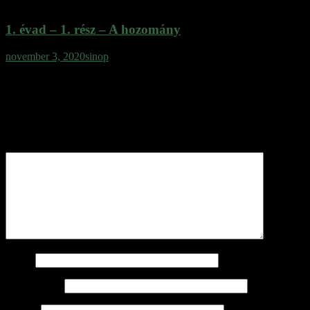
1. évad – 1. rész – A hozomány
november 3, 2020
sinop
Vélemény, hozzászólás?
Az e-mail címet nem tesszük közzé.
A kötelező mezőket
*
karakterrel jelöltük
Hozzászólás
*
Név
*
E-mail cím
*