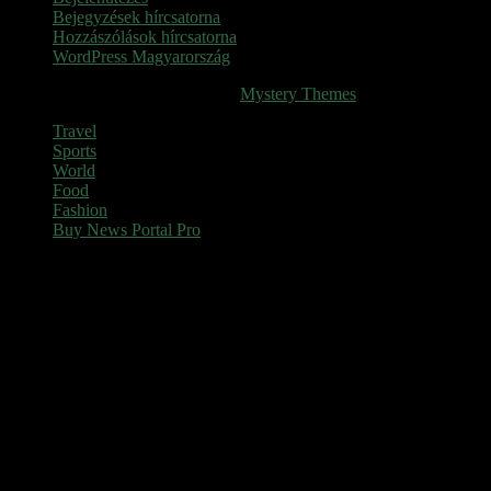
Bejegyzések hírcsatorna
Hozzászólások hírcsatorna
WordPress Magyarország
SINOP
|
Theme: News Portal by
Mystery Themes
.
Travel
Sports
World
Food
Fashion
Buy News Portal Pro