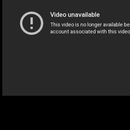
Egyre többen betegednek meg a Prince Edward nevű hajón, amely
állatbőröket szállít. A hajó a Frazer Társaság tulajdonában van. A
betegek közül útközben hárman meghalnak. A kapitány el akarja
titkolni a dolgot a kikötői hatóságok elöl, nehogy karanténba zárják
hat hétre a hajót és utasait.