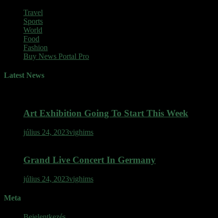
Travel
Sports
World
Food
Fashion
Buy News Portal Pro
Latest News
Art Exhibition Going To Start This Week
július 24, 2023
vighims
Grand Live Concert In Germany
július 24, 2023
vighims
Meta
Bejelentkezés