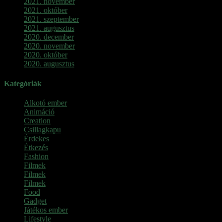
2021. november
2021. október
2021. szeptember
2021. augusztus
2020. december
2020. november
2020. október
2020. augusztus
Kategóriák
Alkotó ember
Animáció
Creation
Csillagkapu
Érdekes
Étkezés
Fashion
Filmek
Filmek
Filmek
Food
Gadget
Játékos ember
Lifestyle