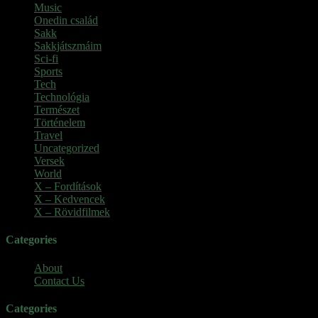
Music
(1)
Onedin család
(4)
Sakk
(28)
Sakkjátszmáim
(24)
Sci-fi
(1)
Sports
(6)
Tech
(2)
Technológia
(2)
Természet
(6)
Történelem
(6)
Travel
(7)
Uncategorized
(3)
Versek
(7)
World
(5)
X – Fordítások
(103)
X – Kedvencek
(23)
X – Rövidfilmek
(6)
Categories
About
Contact Us
Categories