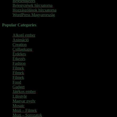
Bejelentkezés
Bejegyzések hírcsatorna
Hozzászólások hírcsatorna
WordPress Magyarország
Popular Categories
Alkotó ember
(11)
Animáció
(7)
Creation
(1)
Csillagkapu
(1)
Érdekes
(4)
Étkezés
(2)
Fashion
(2)
Filmek
(39)
Filmek
(1)
Filmek
(1)
Food
(4)
Gadget
(2)
Játékos ember
(6)
Lifestyle
(1)
Magyar nyelv
(2)
Mosaic
(1)
Mozi – Filmek
(26)
Mozi – Sorozatok
(79)