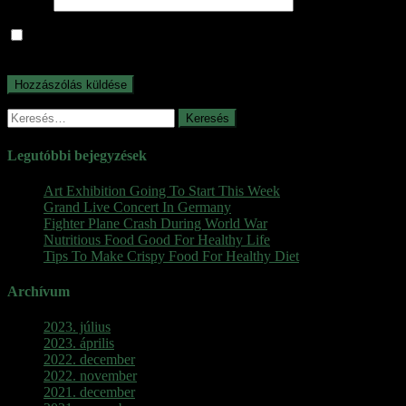
Honlap
A nevem, e-mail címem, és weboldalcímem mentése a
böngészőben a következő hozzászólásomhoz.
Keresés:
Legutóbbi bejegyzések
Art Exhibition Going To Start This Week
Grand Live Concert In Germany
Fighter Plane Crash During World War
Nutritious Food Good For Healthy Life
Tips To Make Crispy Food For Healthy Diet
Archívum
2023. július
2023. április
2022. december
2022. november
2021. december