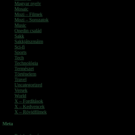
Magyar nyelv
Mosaic
Mozi – Filmek
Mozi – Sorozatok
Music
Onedin család
Sakk
Sakkjátszmáim
Sci-fi
Sports
Tech
Technológia
Természet
Történelem
Travel
Uncategorized
Versek
World
X – Fordítások
X – Kedvencek
X – Rövidfilmek
Meta