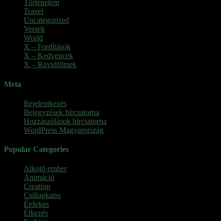
Történelem
Travel
Uncategorized
Versek
World
X – Fordítások
X – Kedvencek
X – Rövidfilmek
Meta
Bejelentkezés
Bejegyzések hírcsatorna
Hozzászólások hírcsatorna
WordPress Magyarország
Popular Categories
Alkotó ember
(11)
Animáció
(7)
Creation
(1)
Csillagkapu
(1)
Érdekes
(4)
Étkezés
(2)