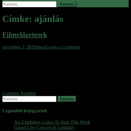
Keresés:
Címke:
ajánlás
Filmelőzetesek
on
november 3, 2020
sinop
Leave a Comment
Filmelőzetesek
Foundation Jared Harris 2021 Dune Jared Harris 2021 Dune 1984 –
2020 The Doorman Ruby Rose Jean Reno 2020 Monster Hunter
Milla Jovovich 2020 The Legion 2020 Horizon Line Alexander
Dreymon 2020 The Mandalorian Season 2 2020 The Legend of
Tomiris 2020 Project Power Jamie Foxx 2020 The Blackout
Invasion Earth 2020 Skylin3s Lindsey Morgan […]
Continue Reading
Keresés:
Legutóbbi bejegyzések
Art Exhibition Going To Start This Week
Grand Live Concert In Germany