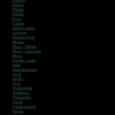
Fashion
(2)
Filmek
(39)
Filmek
(1)
Filmek
(1)
Food
(4)
Gadget
(2)
Játékos ember
(6)
Lifestyle
(1)
Magyar nyelv
(2)
Mosaic
(1)
Mozi – Filmek
(26)
Mozi – Sorozatok
(79)
Music
(1)
Onedin család
(4)
Sakk
(28)
Sakkjátszmáim
(24)
Sci-fi
(1)
Sports
(6)
Tech
(2)
Technológia
(2)
Természet
(6)
Történelem
(6)
Travel
(7)
Uncategorized
(3)
Versek
(7)