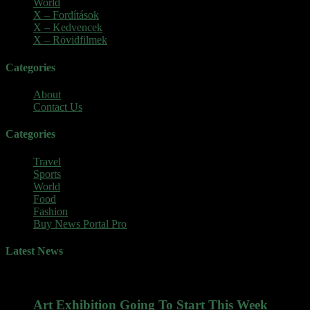
World
(5)
X – Fordítások
(103)
X – Kedvencek
(23)
X – Rövidfilmek
(6)
Categories
About
Contact Us
Categories
Travel
Sports
World
Food
Fashion
Buy News Portal Pro
Latest News
Art Exhibition Going To Start This Week