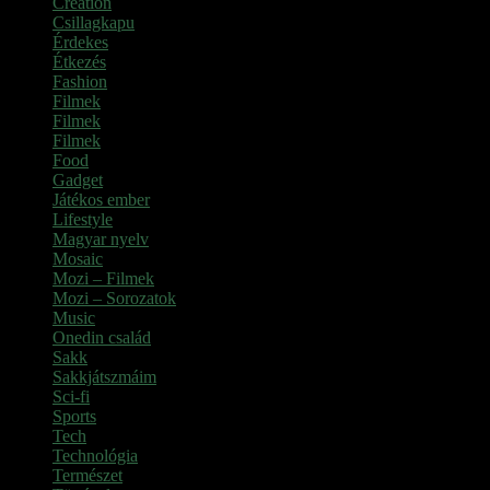
Creation
Csillagkapu
Érdekes
Étkezés
Fashion
Filmek
Filmek
Filmek
Food
Gadget
Játékos ember
Lifestyle
Magyar nyelv
Mosaic
Mozi – Filmek
Mozi – Sorozatok
Music
Onedin család
Sakk
Sakkjátszmáim
Sci-fi
Sports
Tech
Technológia
Természet