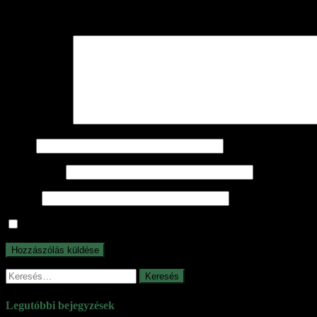
Az e-mail címet nem tesszük közzé.
A kötelező mezőket
*
karakterrel 
Hozzászólás
*
Név
*
E-mail cím
*
Honlap
A nevem, e-mail címem, és weboldalcímem mentése a böngészőb
Keresés:
Legutóbbi bejegyzések