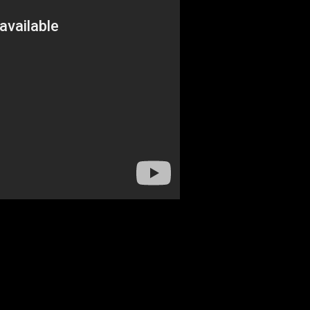
 így hosszú évekre biztosítaná cégének a szállítási lehetőséget. Frazer 
tatja, vajon miért adta el Mr. Frazer a saját vállalatának az ominózus g
edő Webster kapitányból. Senhor Braganca mindenáron el akarja érni, 