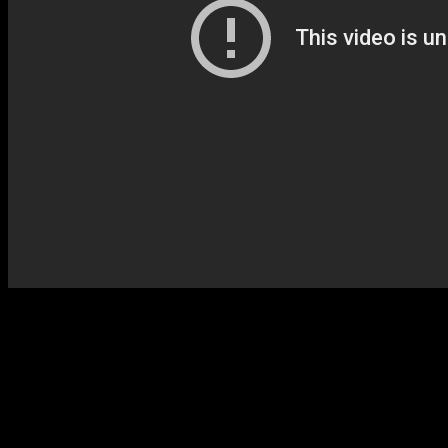
James Onedin reméli, hogy ő lesz a Brazil Államvasutak fő szállítója, s
James egyre rosszabb állapotba kerül. Ennek ellenére nagyon foglalkoz
Baines kapitánynak már nagyon elege van a mindenbe bele kotnyelesk
vigye őt magával. Cserébe szállítási megbízást ígér neki…