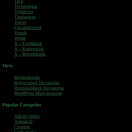
Tech
Technológia
Természet
Történelem
Travel
Uncategorized
Versek
World
X – Fordítások
X – Kedvencek
X – Rövidfilmek
Meta
Bejelentkezés
Bejegyzések hírcsatorna
Hozzászólások hírcsatorna
WordPress Magyarország
Popular Categories
Alkotó ember
(11)
Animáció
(7)
Creation
(1)