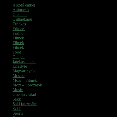
Alkotó ember
Animáció
Creation
Csillagkapu
Érdekes
Étkezés
Fashion
Filmek
Filmek
Filmek
Food
Gadget
Játékos ember
Lifestyle
Magyar nyelv
Mosaic
Mozi – Filmek
Mozi – Sorozatok
Music
Onedin család
Sakk
Sakkjátszmáim
Sci-fi
Sports