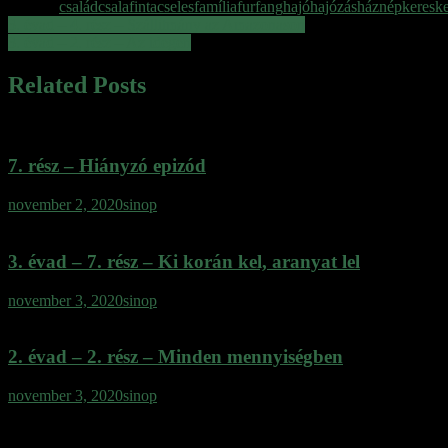
Tagged
család
csalafinta
cseles
família
furfang
hajó
hajózás
háznép
keresk
Bejegyzés
3. évad – 4. rész – Szállítmány az Amazonason
3. évad – 2. rész – Az idegen
navigáció
Related Posts
7. rész – Hiányzó epizód
november 2, 2020
sinop
3. évad – 7. rész – Ki korán kel, aranyat lel
november 3, 2020
sinop
2. évad – 2. rész – Minden mennyiségben
november 3, 2020
sinop
Vélemény, hozzászólás?