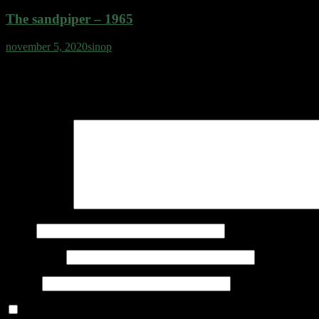
The sandpiper – 1965
november 5, 2020
sinop
Vélemény, hozzászólás?
Az e-mail címet nem tesszük közzé.
A kötelező mezőket
*
karakterrel 
Hozzászólás
*
Név
*
E-mail cím
*
Honlap
A nevem, e-mail címem, és weboldalcímem mentése a böngészőb