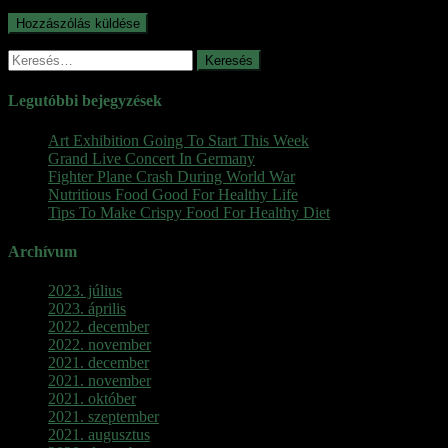
Keresés:
Legutóbbi bejegyzések
Art Exhibition Going To Start This Week
Grand Live Concert In Germany
Fighter Plane Crash During World War
Nutritious Food Good For Healthy Life
Tips To Make Crispy Food For Healthy Diet
Archívum
2023. július
2023. április
2022. december
2022. november
2021. december
2021. november
2021. október
2021. szeptember
2021. augusztus