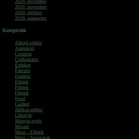
2020. december
2020. november
2020. október
2020. augusztus
Kategóriák
Alkotó ember
Animáció
Creation
Csillagkapu
Érdekes
Étkezés
Fashion
Filmek
Filmek
Filmek
Food
Gadget
Játékos ember
Lifestyle
Magyar nyelv
Mosaic
Mozi – Filmek
Mozi – Sorozatok