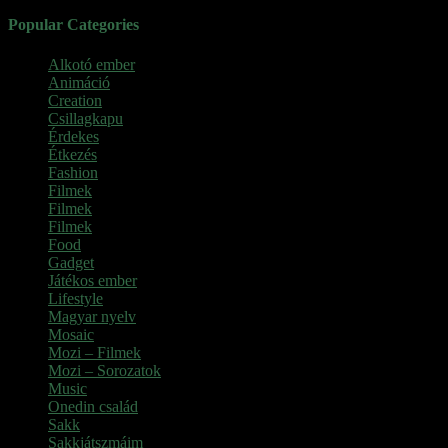
Popular Categories
Alkotó ember
(11)
Animáció
(7)
Creation
(1)
Csillagkapu
(1)
Érdekes
(4)
Étkezés
(2)
Fashion
(2)
Filmek
(39)
Filmek
(1)
Filmek
(1)
Food
(4)
Gadget
(2)
Játékos ember
(6)
Lifestyle
(1)
Magyar nyelv
(2)
Mosaic
(1)
Mozi – Filmek
(26)
Mozi – Sorozatok
(79)
Music
(1)
Onedin család
(4)
Sakk
(28)
Sakkjátszmáim
(24)