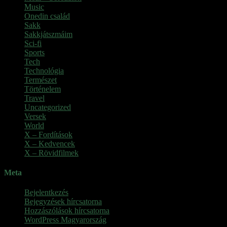
Music
Onedin család
Sakk
Sakkjátszmáim
Sci-fi
Sports
Tech
Technológia
Természet
Történelem
Travel
Uncategorized
Versek
World
X – Fordítások
X – Kedvencek
X – Rövidfilmek
Meta
Bejelentkezés
Bejegyzések hírcsatorna
Hozzászólások hírcsatorna
WordPress Magyarország