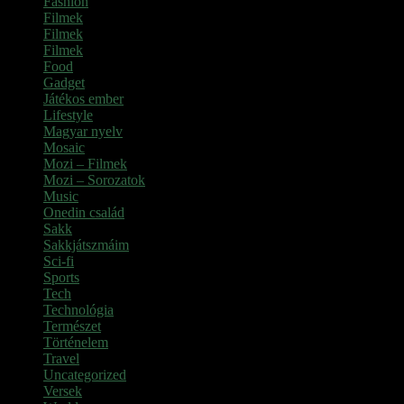
Fashion
(2)
Filmek
(39)
Filmek
(1)
Filmek
(1)
Food
(4)
Gadget
(2)
Játékos ember
(6)
Lifestyle
(1)
Magyar nyelv
(2)
Mosaic
(1)
Mozi – Filmek
(26)
Mozi – Sorozatok
(79)
Music
(1)
Onedin család
(4)
Sakk
(28)
Sakkjátszmáim
(24)
Sci-fi
(1)
Sports
(6)
Tech
(2)
Technológia
(2)
Természet
(6)
Történelem
(6)
Travel
(7)
Uncategorized
(3)
Versek
(7)