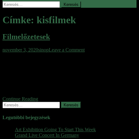
Keresés:
Címke:
kisfilmek
Filmelőzetesek
on
november 3, 2020
sinop
Leave a Comment
Filmelőzetesek
Foundation Jared Harris 2021 Dune Jared Harris 2021 Dune 1984 –
2020 The Doorman Ruby Rose Jean Reno 2020 Monster Hunter
Milla Jovovich 2020 The Legion 2020 Horizon Line Alexander
Dreymon 2020 The Mandalorian Season 2 2020 The Legend of
Tomiris 2020 Project Power Jamie Foxx 2020 The Blackout
Invasion Earth 2020 Skylin3s Lindsey Morgan […]
Continue Reading
Keresés:
Legutóbbi bejegyzések
Art Exhibition Going To Start This Week
Grand Live Concert In Germany