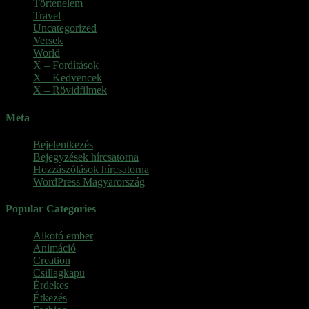
Történelem
Travel
Uncategorized
Versek
World
X – Fordítások
X – Kedvencek
X – Rövidfilmek
Meta
Bejelentkezés
Bejegyzések hírcsatorna
Hozzászólások hírcsatorna
WordPress Magyarország
Popular Categories
Alkotó ember
(11)
Animáció
(7)
Creation
(1)
Csillagkapu
(1)
Érdekes
(4)
Étkezés
(2)