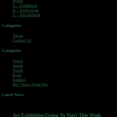
World
(5)
X – Fordítások
(103)
X – Kedvencek
(23)
X – Rövidfilmek
(6)
Categories
About
Contact Us
Categories
Travel
Sports
World
Food
Fashion
Buy News Portal Pro
Latest News
Art Exhibition Going To Start This Week