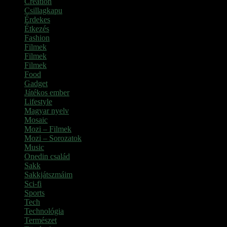
Creation
Csillagkapu
Érdekes
Étkezés
Fashion
Filmek
Filmek
Filmek
Food
Gadget
Játékos ember
Lifestyle
Magyar nyelv
Mosaic
Mozi – Filmek
Mozi – Sorozatok
Music
Onedin család
Sakk
Sakkjátszmáim
Sci-fi
Sports
Tech
Technológia
Természet