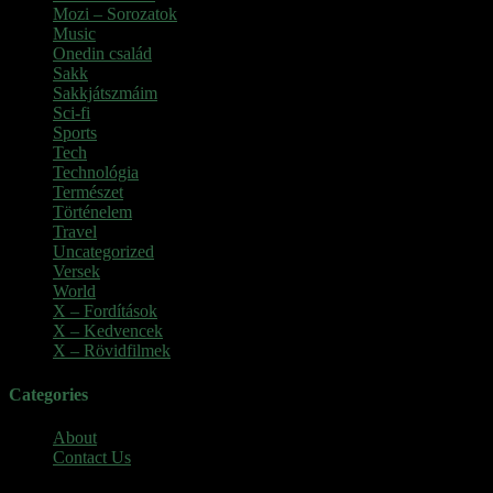
Mozi – Sorozatok
(79)
Music
(1)
Onedin család
(4)
Sakk
(28)
Sakkjátszmáim
(24)
Sci-fi
(1)
Sports
(6)
Tech
(2)
Technológia
(2)
Természet
(6)
Történelem
(6)
Travel
(7)
Uncategorized
(3)
Versek
(7)
World
(5)
X – Fordítások
(103)
X – Kedvencek
(23)
X – Rövidfilmek
(6)
Categories
About
Contact Us