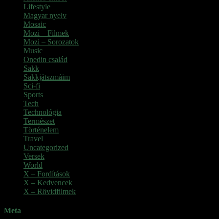
Lifestyle
Magyar nyelv
Mosaic
Mozi – Filmek
Mozi – Sorozatok
Music
Onedin család
Sakk
Sakkjátszmáim
Sci-fi
Sports
Tech
Technológia
Természet
Történelem
Travel
Uncategorized
Versek
World
X – Fordítások
X – Kedvencek
X – Rövidfilmek
Meta