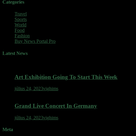
Categories
Travel
Sports
World
Food
Fashion
Buy News Portal Pro
Latest News
Art Exhibition Going To Start This Week
július 24, 2023
vighims
Grand Live Concert In Germany
július 24, 2023
vighims
Meta