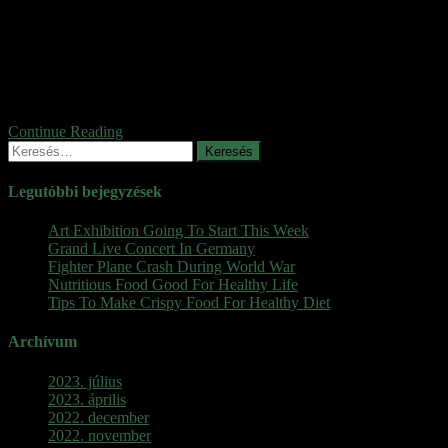
Robin Cook regényéből készült, pazar kiállítású, izgalmas filmben
múlt és jelen cselszövései fonódnak össze. Erika, az ifjú és
gyönyörű egyiptológusnő egy elfeledett óegyiptomi építész,
Menephta művészetét kutatva érkezik a mai Kairóba, remélve, hogy
a helyszínen rendkívüli dolgokra bukkan. Egy eldugott boltban az
öreg kereskedő csodálatos aranyszobrot mutat […]
Continue Reading
Keresés:
Legutóbbi bejegyzések
Art Exhibition Going To Start This Week
Grand Live Concert In Germany
Fighter Plane Crash During World War
Nutritious Food Good For Healthy Life
Tips To Make Crispy Food For Healthy Diet
Archívum
2023. július
2023. április
2022. december
2022. november