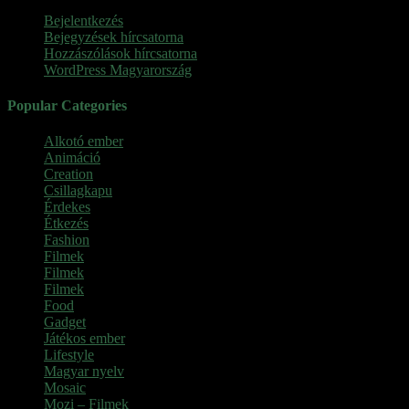
Bejelentkezés
Bejegyzések hírcsatorna
Hozzászólások hírcsatorna
WordPress Magyarország
Popular Categories
Alkotó ember
(11)
Animáció
(7)
Creation
(1)
Csillagkapu
(1)
Érdekes
(4)
Étkezés
(2)
Fashion
(2)
Filmek
(39)
Filmek
(1)
Filmek
(1)
Food
(4)
Gadget
(2)
Játékos ember
(6)
Lifestyle
(1)
Magyar nyelv
(2)
Mosaic
(1)
Mozi – Filmek
(26)