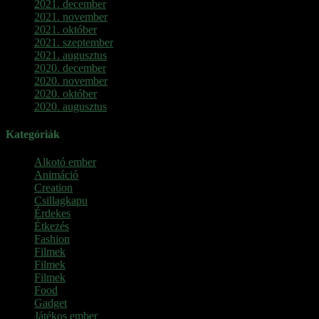
2021. december
2021. november
2021. október
2021. szeptember
2021. augusztus
2020. december
2020. november
2020. október
2020. augusztus
Kategóriák
Alkotó ember
Animáció
Creation
Csillagkapu
Érdekes
Étkezés
Fashion
Filmek
Filmek
Filmek
Food
Gadget
Játékos ember