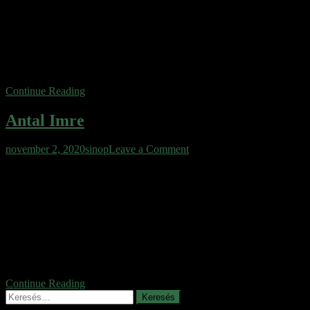
szinkronhangjai emlékezetesek mindenki számára, talán említenem
sem kell a magyar népmesék sorozatot, a Tenkes kapitányát, a
Robog az úthengert. Peter Falk szinkronhangjaként elválaszthatatlan
volt Columbo hadnagytól. Nagyon egyedi, különleges hangja volt,
de hosszúra nyúló szerepeinek sora mellett a Filmművészeti
Főiskola tanára, és egyetemi docensként is dolgozott. A […]
Continue Reading
Antal Imre
on
november 2, 2020
sinop
Leave a Comment
Antal
Antal Imre egy jelenség volt a magyar televíziózás hajnalán. Kiváló
Imre
előadóként, sokoldalúságát, zsenialitását, meg nyelvünk játékosságát
bizonyítja, hogy lehet Petőfi versének tükörképét létrehozni pusztán
a hangsúlyozás megváltoztatásával. A műsorvezetései mellett,
emlékezetesek a filmekben, paródiákban eljátszott karakterei is.
Talán kevesen tudják róla, hogy pályafutását zongoristaként kezdte,
az Országos Filharmónia szólistájaként bejárta a világot és számos
nemzetközi […]
Continue Reading
Keresés: