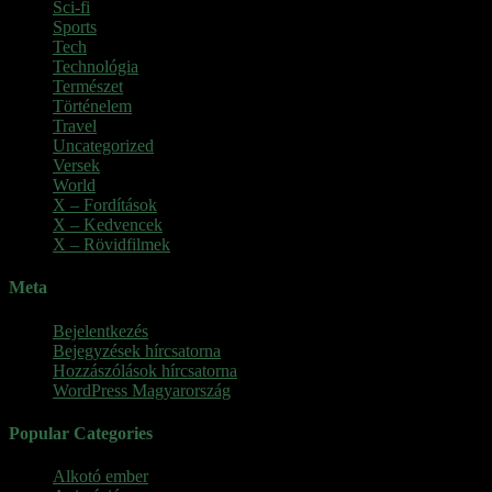
Sci-fi
Sports
Tech
Technológia
Természet
Történelem
Travel
Uncategorized
Versek
World
X – Fordítások
X – Kedvencek
X – Rövidfilmek
Meta
Bejelentkezés
Bejegyzések hírcsatorna
Hozzászólások hírcsatorna
WordPress Magyarország
Popular Categories
Alkotó ember
(11)