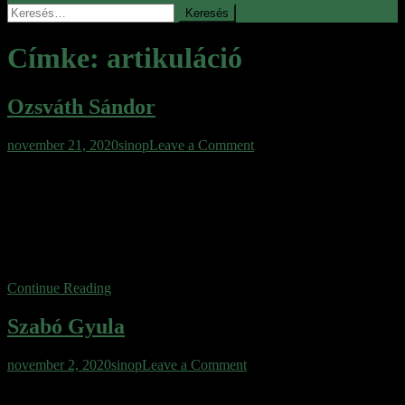
Keresés:
Címke:
artikuláció
Ozsváth Sándor
on
november 21, 2020
sinop
Leave a Comment
Ozsváth
A magyar beszéd és a magyar gondolkodásmód összefüggései Jó
Sándor
néhány évvel ezelőtt, amikor ezt az előadását először láttam, nem
voltak vele szemben különösebb elvárásaim. Nem ismertem a tanár
urat, nem gondoltam, hogy meg fog tudni lepni bármivel is. Maga a
stílus az ember, mondják és valóban, már az elején megfogott
közvetlenségével. Ha megfigyelitek, kicsit nehézkesen […]
Continue Reading
Szabó Gyula
on
november 2, 2020
sinop
Leave a Comment
Szabó
Szabó Gyulát az egész ország a szívébe zárta. Szerepei,
Gyula