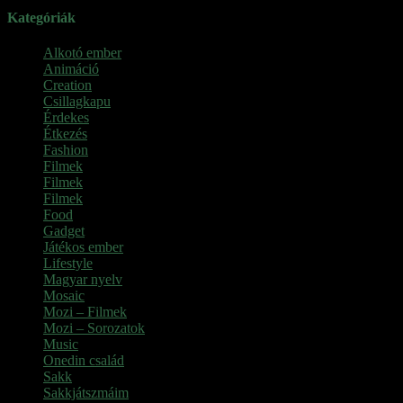
Kategóriák
Alkotó ember
Animáció
Creation
Csillagkapu
Érdekes
Étkezés
Fashion
Filmek
Filmek
Filmek
Food
Gadget
Játékos ember
Lifestyle
Magyar nyelv
Mosaic
Mozi – Filmek
Mozi – Sorozatok
Music
Onedin család
Sakk
Sakkjátszmáim