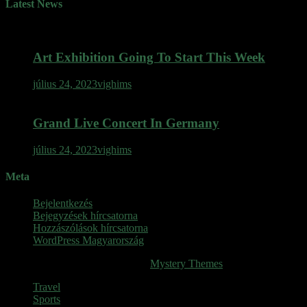
Latest News
Art Exhibition Going To Start This Week
július 24, 2023
vighims
Grand Live Concert In Germany
július 24, 2023
vighims
Meta
Bejelentkezés
Bejegyzések hírcsatorna
Hozzászólások hírcsatorna
WordPress Magyarország
SINOP
|
Theme: News Portal by
Mystery Themes
.
Travel
Sports