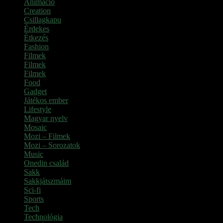
Animáció
(7)
Creation
(1)
Csillagkapu
(1)
Érdekes
(4)
Étkezés
(2)
Fashion
(2)
Filmek
(39)
Filmek
(1)
Filmek
(1)
Food
(4)
Gadget
(2)
Játékos ember
(6)
Lifestyle
(1)
Magyar nyelv
(2)
Mosaic
(1)
Mozi – Filmek
(26)
Mozi – Sorozatok
(79)
Music
(1)
Onedin család
(4)
Sakk
(28)
Sakkjátszmáim
(24)
Sci-fi
(1)
Sports
(6)
Tech
(2)
Technológia
(2)