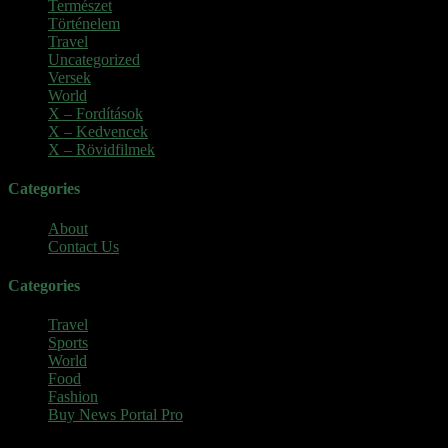
Természet
(6)
Történelem
(6)
Travel
(7)
Uncategorized
(3)
Versek
(7)
World
(5)
X – Fordítások
(103)
X – Kedvencek
(23)
X – Rövidfilmek
(6)
Categories
About
Contact Us
Categories
Travel
Sports
World
Food
Fashion
Buy News Portal Pro