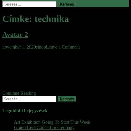
Keresés:
Címke:
technika
Avatar 2
on
november 1, 2020
sinop
Leave a Comment
Avatar
2009-ben bemutatták, minden idők leglátványosabb moziját,
2
sokakkal együtt számomra is nagy élményt jelentett ez a film. Azt
szoktam róla mondani, hogy ahol mások be szokták fejezni a
történetet, mert túl nagy kihívást jelentene, ott Cameron még rá is tett
egy lapáttal. Az igényesség és a részletek legapróbb elemeinek
kivitelezése teszi a digitális képalkotás bravúrjai mellett […]
Continue Reading
Keresés:
Legutóbbi bejegyzések
Art Exhibition Going To Start This Week
Grand Live Concert In Germany