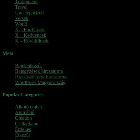
Történelem
Travel
Uncategorized
Versek
World
X – Fordítások
X – Kedvencek
X – Rövidfilmek
Meta
Bejelentkezés
Bejegyzések hírcsatorna
Hozzászólások hírcsatorna
WordPress Magyarország
Popular Categories
Alkotó ember
(11)
Animáció
(7)
Creation
(1)
Csillagkapu
(1)
Érdekes
(4)
Étkezés
(2)