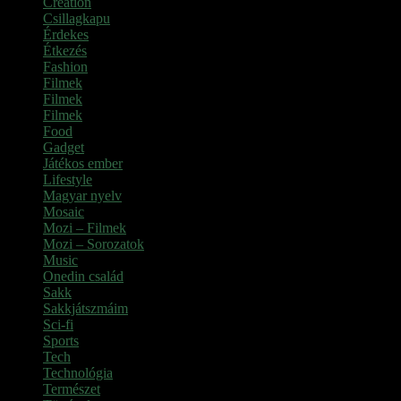
Creation
Csillagkapu
Érdekes
Étkezés
Fashion
Filmek
Filmek
Filmek
Food
Gadget
Játékos ember
Lifestyle
Magyar nyelv
Mosaic
Mozi – Filmek
Mozi – Sorozatok
Music
Onedin család
Sakk
Sakkjátszmáim
Sci-fi
Sports
Tech
Technológia
Természet