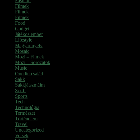
Fashion
(2)
Filmek
(39)
Filmek
(1)
Filmek
(1)
Food
(4)
Gadget
(2)
Játékos ember
(6)
Lifestyle
(1)
Magyar nyelv
(2)
Mosaic
(1)
Mozi – Filmek
(26)
Mozi – Sorozatok
(79)
Music
(1)
Onedin család
(4)
Sakk
(28)
Sakkjátszmáim
(24)
Sci-fi
(1)
Sports
(6)
Tech
(2)
Technológia
(2)
Természet
(6)
Történelem
(6)
Travel
(7)
Uncategorized
(3)
Versek
(7)