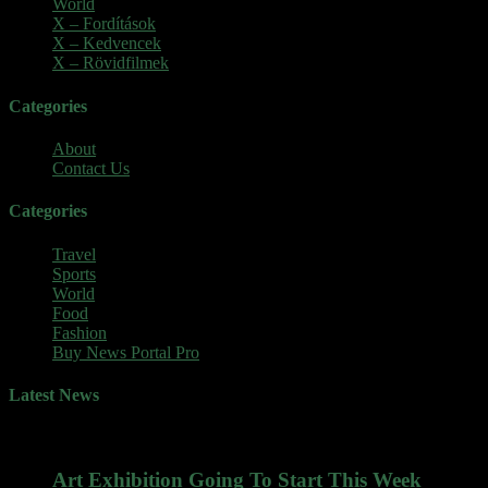
World
(5)
X – Fordítások
(103)
X – Kedvencek
(23)
X – Rövidfilmek
(6)
Categories
About
Contact Us
Categories
Travel
Sports
World
Food
Fashion
Buy News Portal Pro
Latest News
Art Exhibition Going To Start This Week