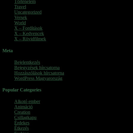
Történelem
Travel
Uncategorized
Versek
World
X – Fordítások
X – Kedvencek
X – Rövidfilmek
Meta
Bejelentkezés
Bejegyzések hírcsatorna
Hozzászólások hírcsatorna
WordPress Magyarország
Popular Categories
Alkotó ember
(11)
Animáció
(7)
Creation
(1)
Csillagkapu
(1)
Érdekes
(4)
Étkezés
(2)