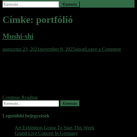
Keresés:
Címke:
portfólió
Mushi-shi
on
augusztus 23, 2021
november 8, 2025
sinop
Leave a Comment
Mushi-
Angol Cím: Kategória: Műfaj: Epizódok: Kiadás éve: Díjak: Anime
shi
díjak: Mushi-Shi – The Cure Lies in the Curse TV Dráma, Fantasy
26 2005 – 2006 AnimeReactor Community Awards – 2006 Kaland
Anime Legjobb Fantasy / Legjobb Történet / Legjobb Zene /
Legjobb Anime Egy eleven világ képei Mielött elfanyalogna bárki
is, hogy „ANIME”, ezt hadd […]
Continue Reading
Keresés:
Legutóbbi bejegyzések
Art Exhibition Going To Start This Week
Grand Live Concert In Germany