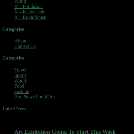
World
(5)
X – Fordítások
(103)
X – Kedvencek
(23)
X – Rövidfilmek
(6)
Categories
About
Contact Us
Categories
Travel
Sports
World
Food
Fashion
Buy News Portal Pro
Latest News
Art Exhibition Going To Start This Week