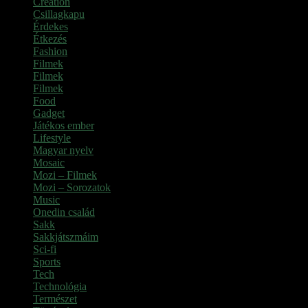
Creation
Csillagkapu
Érdekes
Étkezés
Fashion
Filmek
Filmek
Filmek
Food
Gadget
Játékos ember
Lifestyle
Magyar nyelv
Mosaic
Mozi – Filmek
Mozi – Sorozatok
Music
Onedin család
Sakk
Sakkjátszmáim
Sci-fi
Sports
Tech
Technológia
Természet