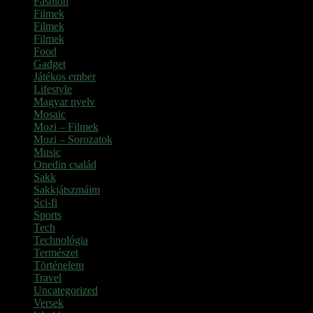
Fashion
(2)
Filmek
(39)
Filmek
(1)
Filmek
(1)
Food
(4)
Gadget
(2)
Játékos ember
(6)
Lifestyle
(1)
Magyar nyelv
(2)
Mosaic
(1)
Mozi – Filmek
(26)
Mozi – Sorozatok
(79)
Music
(1)
Onedin család
(4)
Sakk
(28)
Sakkjátszmáim
(24)
Sci-fi
(1)
Sports
(6)
Tech
(2)
Technológia
(2)
Természet
(6)
Történelem
(6)
Travel
(7)
Uncategorized
(3)
Versek
(7)