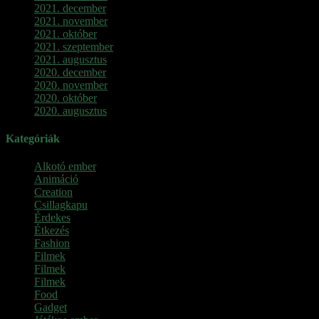
2021. december
2021. november
2021. október
2021. szeptember
2021. augusztus
2020. december
2020. november
2020. október
2020. augusztus
Kategóriák
Alkotó ember
Animáció
Creation
Csillagkapu
Érdekes
Étkezés
Fashion
Filmek
Filmek
Filmek
Food
Gadget