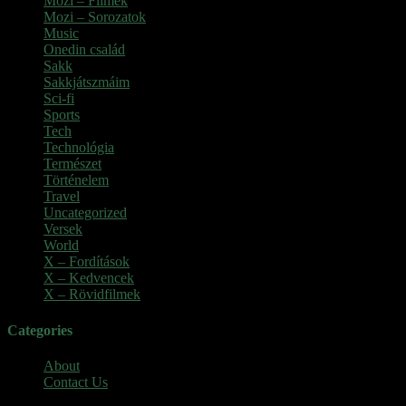
Mozi – Filmek
(26)
Mozi – Sorozatok
(79)
Music
(1)
Onedin család
(4)
Sakk
(28)
Sakkjátszmáim
(24)
Sci-fi
(1)
Sports
(6)
Tech
(2)
Technológia
(2)
Természet
(6)
Történelem
(6)
Travel
(7)
Uncategorized
(3)
Versek
(7)
World
(5)
X – Fordítások
(103)
X – Kedvencek
(23)
X – Rövidfilmek
(6)
Categories
About
Contact Us