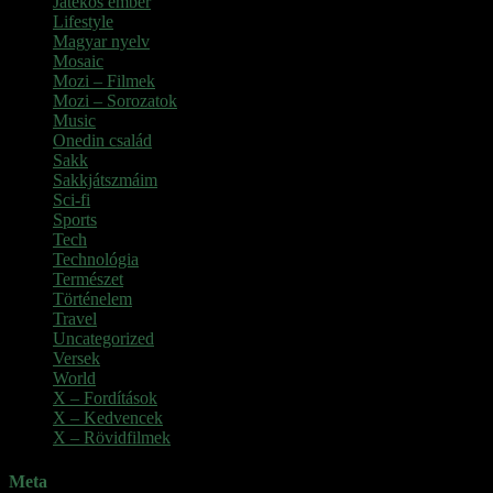
Játékos ember
Lifestyle
Magyar nyelv
Mosaic
Mozi – Filmek
Mozi – Sorozatok
Music
Onedin család
Sakk
Sakkjátszmáim
Sci-fi
Sports
Tech
Technológia
Természet
Történelem
Travel
Uncategorized
Versek
World
X – Fordítások
X – Kedvencek
X – Rövidfilmek
Meta