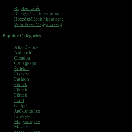
Bejelentkezés
Bejegyzések hírcsatorna
Hozzászólások hírcsatorna
WordPress Magyarország
Popular Categories
Alkotó ember
(11)
Animáció
(7)
Creation
(1)
Csillagkapu
(1)
Érdekes
(4)
Étkezés
(2)
Fashion
(2)
Filmek
(39)
Filmek
(1)
Filmek
(1)
Food
(4)
Gadget
(2)
Játékos ember
(6)
Lifestyle
(1)
Magyar nyelv
(2)
Mosaic
(1)