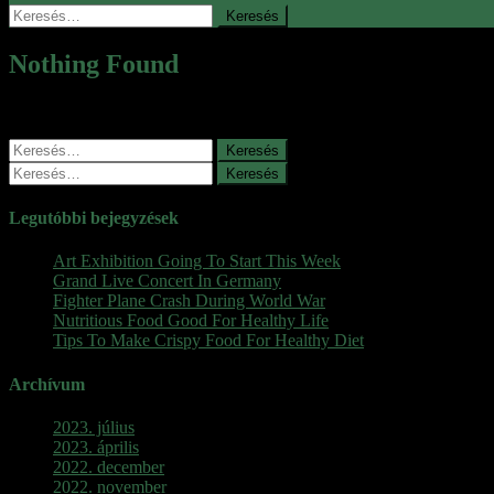
Keresés:
Nothing Found
It seems we can’t find what you’re looking for. Perhaps searching can
Keresés:
Keresés:
Legutóbbi bejegyzések
Art Exhibition Going To Start This Week
Grand Live Concert In Germany
Fighter Plane Crash During World War
Nutritious Food Good For Healthy Life
Tips To Make Crispy Food For Healthy Diet
Archívum
2023. július
2023. április
2022. december
2022. november