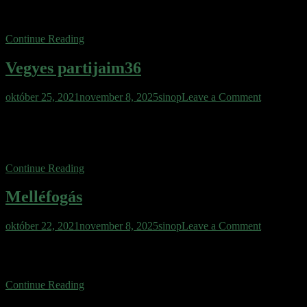
Egy kis bizonytalan kezdés után, komoly erővel találja magát szemben a 
további próbálkozást. Sötéttel vagyok: Jobb alsó menüben a tábla 
Continue Reading
Vegyes partijaim36
on
október 25, 2021
november 8, 2025
sinop
Leave a Comment
Vegyes
Sötéttel vagyok: Jobb alsó menüben a tábla megfordítható 0 : 1 En
partijaim3
Guest30516050 Magyarország Románia 1470 1516 ChessFriends.com 20
Magyarország 1412 […]
Continue Reading
Melléfogás
on
október 22, 2021
november 8, 2025
sinop
Leave a Comment
Melléfogá
2021.10.22-én a sötéttel egy Spanyol játékos ellen a ChessFriends.co
matt néhány lépésen belül esedékessé válhat, hamarjában fel is adja. I
Continue Reading