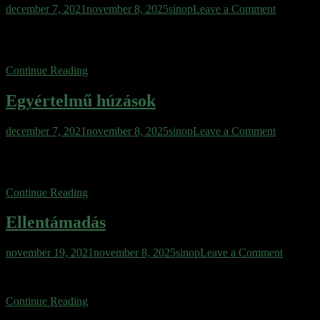
on
december 7, 2021
november 8, 2025
sinop
Leave a Comment
Agyagga
Egy román játékossal négy egymás utáni győzelem, mindegyikben van eg
lövészet
folyamatosan vissza a következő partira, az ötödiknél az én vissza
Continue Reading
Egyértelmű húzások
on
december 7, 2021
november 8, 2025
sinop
Leave a Comment
Egyértel
Ez a parti tipikus esete annak, amikor egyetlen lépésen sem kell gond
húzások
venni, Sötéttel vagyok: Jobb alsó menüben a tábla megfordítható 0
Continue Reading
Ellentámadás
on
november 19, 2021
november 8, 2025
sinop
Leave a Comment
Ellentá
Sötéttel vagyok: Jobb alsó menüben a tábla megfordítható 0 : 1 S
Continue Reading