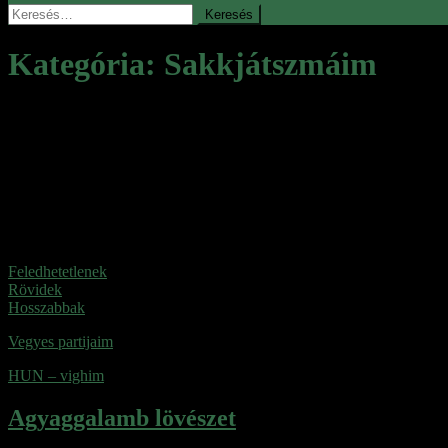
Keresés:
Kategória:
Sakkjátszmáim
Gyerekkorom óta szeretek
sakkozni
Elképesztően élvezetes és gyönyörű állások tudnak kialakulni, ha egy 
rögzíteni, hogy alkalmanként én is visszanézhessem őket. Tervezem
Feledhetetlenek
Rövidek
Hosszabbak
Vegyes partijaim
HUN – vighim
Agyaggalamb lövészet