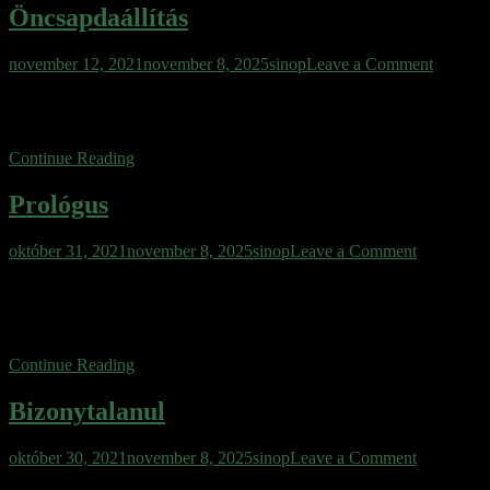
Öncsapdaállítás
on
november 12, 2021
november 8, 2025
sinop
Leave a Comment
Öncsapda
Amikor az ellenfél szabályosan belesétál a matthelyzetbe, nem is én 
Államok 1429 1491 ChessFriends.com 2021.11.09.
Continue Reading
Prológus
on
október 31, 2021
november 8, 2025
sinop
Leave a Comment
Prológus
Prológus Léten túlról valóságba lépni John azon kevesek közé tartozot
készült összeomlani. Képtelen volt elfogadni, beletörődni, de kiszolgá
felkocogott a város szívében elterülő közpark […]
Continue Reading
Bizonytalanul
on
október 30, 2021
november 8, 2025
sinop
Leave a Comment
Bizonytala