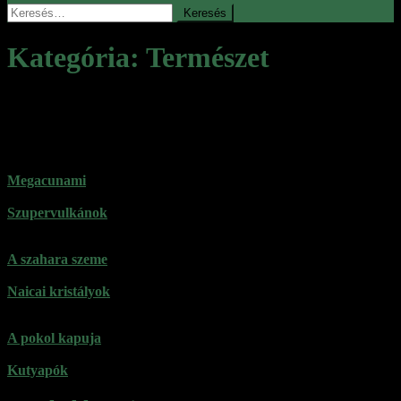
Keresés:
Kategória:
Természet
Természeti szépségek, meghökkentő,
látványos helyek
Megacunami
Szupervulkánok
A szahara szeme
Naicai kristályok
A pokol kapuja
Kutyapók