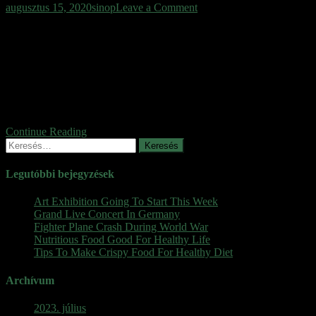
on
augusztus 15, 2020
sinop
Leave a Comment
Kutyapók
Valótlannak tűnő “kutyapók” rejtőzik az ecuadori esőerdő mélyén
Valószerűtlennek tűnő, parányi élőlényt örökített meg Andreas Kay
tudós az ecuadori esőerdő mélyén, ahol a világ talán legkülönösebb
kinézetű ízeltlábúja rejtőzik. A Metagryne bicolumnata néven ismert
kaszáspókféle meglehetősen aprócska, ugyanakkor igencsak feltűnő
jelenség, hiszen feje (pontosabban az előteste) leginkább egy
kutyára emlékeztet. A kutató egy tavalyi expedíció […]
Continue Reading
Keresés:
Legutóbbi bejegyzések
Art Exhibition Going To Start This Week
Grand Live Concert In Germany
Fighter Plane Crash During World War
Nutritious Food Good For Healthy Life
Tips To Make Crispy Food For Healthy Diet
Archívum
2023. július