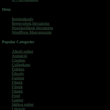
Meta
Bejelentkezés
Bejegyzések hírcsatorna
Hozzászólások hírcsatorna
WordPress Magyarország
Popular Categories
Alkotó ember
(11)
Animáció
(7)
Creation
(1)
Csillagkapu
(1)
Érdekes
(4)
Étkezés
(2)
Fashion
(2)
Filmek
(39)
Filmek
(1)
Filmek
(1)
Food
(4)
Gadget
(2)
Játékos ember
(6)
Lifestyle
(1)