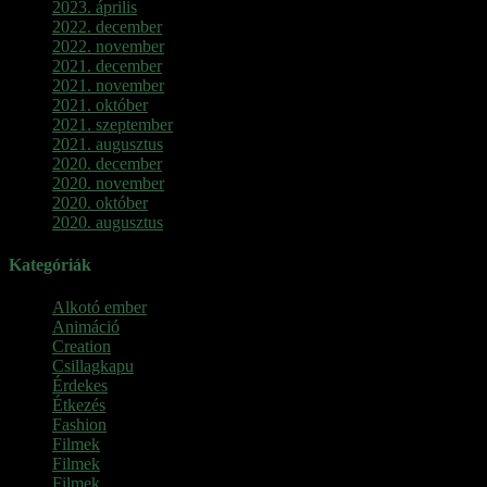
2023. április
2022. december
2022. november
2021. december
2021. november
2021. október
2021. szeptember
2021. augusztus
2020. december
2020. november
2020. október
2020. augusztus
Kategóriák
Alkotó ember
Animáció
Creation
Csillagkapu
Érdekes
Étkezés
Fashion
Filmek
Filmek
Filmek