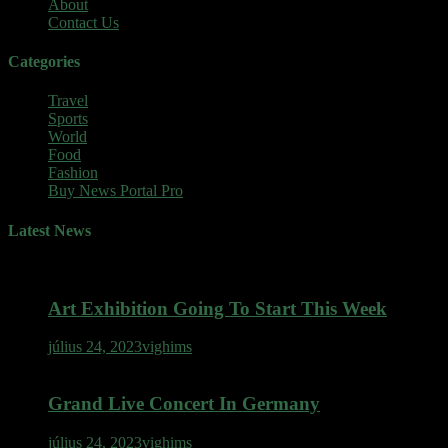
About
Contact Us
Categories
Travel
Sports
World
Food
Fashion
Buy News Portal Pro
Latest News
Art Exhibition Going To Start This Week
július 24, 2023
vighims
Grand Live Concert In Germany
július 24, 2023
vighims