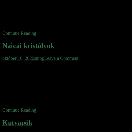
elnevezést kapta. Az ember, csak az űrkorszakba lépve fedezte fel
ezt a nagyjából 40 kilométer átmérőjű formációt. A kutatók nagyon
sokáig azt hitték róla, hogy egy becsapódás okozta sebhely.
Azonban bármennyire is keresték ennek bizonyítékát, megolvadt
kőzetek nyomaira nem bukkantak. […]
Continue Reading
Naicai kristályok
on
október 16, 2020
sinop
Leave a Comment
Naicai
Mexikó, Chihuahua sivatag Naicai bányarendszer A világról, az
kristályok
elmúlt évszázadok során összegyűlt tudásunk képes meggyőzőzően
elhitetni velünk, hogy a Föld már nem tartogat meglepetéseket a
számunkra, nem tud nagy újdonsággal szolgálni. Az ezredfordulón,
pontosan 2000-ben, viszont ez megtörtént. Egy bányász testvérpár,
Eloy és Javier Delgado, több mint 300 méteres mélységben a Naics-
hegyben működő ólom, ezüst […]
Continue Reading
Kutyapók