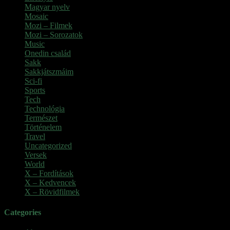
Magyar nyelv
(2)
Mosaic
(1)
Mozi – Filmek
(26)
Mozi – Sorozatok
(79)
Music
(1)
Onedin család
(4)
Sakk
(28)
Sakkjátszmáim
(24)
Sci-fi
(1)
Sports
(6)
Tech
(2)
Technológia
(2)
Természet
(6)
Történelem
(6)
Travel
(7)
Uncategorized
(3)
Versek
(7)
World
(5)
X – Fordítások
(103)
X – Kedvencek
(23)
X – Rövidfilmek
(6)
Categories