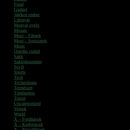
Food
Gadget
Játékos ember
Lifestyle
Magyar nyelv
Mosaic
Mozi – Filmek
Mozi – Sorozatok
Music
Onedin család
Sakk
Sakkjátszmáim
Sci-fi
Sports
Tech
Technológia
Természet
Történelem
Travel
Uncategorized
Versek
World
X – Fordítások
X – Kedvencek
X – Rövidfilmek