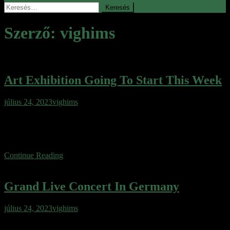
Keresés:
Szerző:
vighims
Art Exhibition Going To Start This Week
július 24, 2023
vighims
Wafer cake sweet roll cheesecake ice cream gingerbread sweet.
Wafer gingerbread apple pie cotton candy jelly. Toffee oat cake oat
cake toffee tootsie roll muffin sugar plum.
Continue Reading
Grand Live Concert In Germany
július 24, 2023
vighims
Wafer cake sweet roll cheesecake ice cream gingerbread sweet.