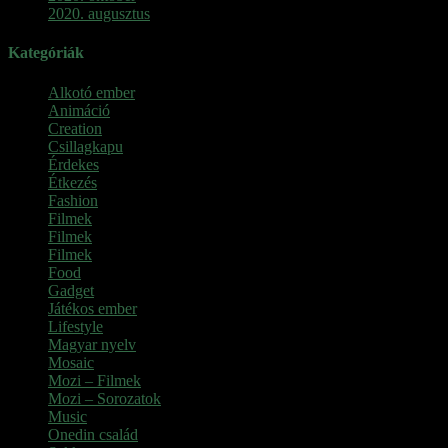
2020. augusztus
Kategóriák
Alkotó ember
Animáció
Creation
Csillagkapu
Érdekes
Étkezés
Fashion
Filmek
Filmek
Filmek
Food
Gadget
Játékos ember
Lifestyle
Magyar nyelv
Mosaic
Mozi – Filmek
Mozi – Sorozatok
Music
Onedin család