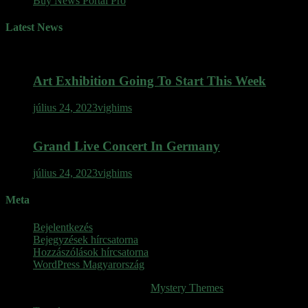
Buy News Portal Pro
Latest News
Art Exhibition Going To Start This Week
július 24, 2023
vighims
Grand Live Concert In Germany
július 24, 2023
vighims
Meta
Bejelentkezés
Bejegyzések hírcsatorna
Hozzászólások hírcsatorna
WordPress Magyarország
SINOP
|
Theme: News Portal by
Mystery Themes
.