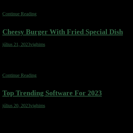
cake toffee tootsie roll muffin sugar plum.
Continue Reading
Cheesy Burger With Fried Special Dish
július 21, 2023
vighims
Wafer cake sweet roll cheesecake ice cream gingerbread sweet.
Wafer gingerbread apple pie cotton candy jelly. Toffee oat cake oat
cake toffee tootsie roll muffin sugar plum.
Continue Reading
Top Trending Software For 2023
július 20, 2023
vighims
Wafer cake sweet roll cheesecake ice cream gingerbread sweet.
Wafer gingerbread apple pie cotton candy jelly. Toffee oat cake oat
cake toffee tootsie roll muffin sugar plum.