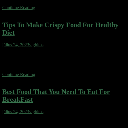
Continue Reading
Tips To Make Crispy Food For Healthy
Diet
július 24, 2023
vighims
Wafer cake sweet roll cheesecake ice cream gingerbread sweet.
Wafer gingerbread apple pie cotton candy jelly. Toffee oat cake oat
cake toffee tootsie roll muffin sugar plum.
Continue Reading
Best Food That You Need To Eat For
BreakFast
július 24, 2023
vighims
Wafer cake sweet roll cheesecake ice cream gingerbread sweet.
Wafer gingerbread apple pie cotton candy jelly. Toffee oat cake oat