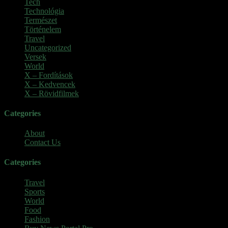
Tech
(2)
Technológia
(2)
Természet
(6)
Történelem
(6)
Travel
(7)
Uncategorized
(3)
Versek
(7)
World
(5)
X – Fordítások
(103)
X – Kedvencek
(23)
X – Rövidfilmek
(6)
Categories
About
Contact Us
Categories
Travel
Sports
World
Food
Fashion