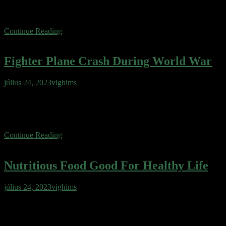
Wafer gingerbread apple pie cotton candy jelly. Toffee oat cake oat
cake toffee tootsie roll muffin sugar plum.
Continue Reading
Fighter Plane Crash During World War
július 24, 2023
vighims
Wafer cake sweet roll cheesecake ice cream gingerbread sweet.
Wafer gingerbread apple pie cotton candy jelly. Toffee oat cake oat
cake toffee tootsie roll muffin sugar plum.
Continue Reading
Nutritious Food Good For Healthy Life
július 24, 2023
vighims
Wafer cake sweet roll cheesecake ice cream gingerbread sweet.
Wafer gingerbread apple pie cotton candy jelly. Toffee oat cake oat
cake toffee tootsie roll muffin sugar plum.