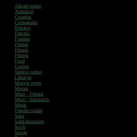
Alkotó ember
(11)
Animáció
(7)
Creation
(1)
Csillagkapu
(1)
Érdekes
(4)
Étkezés
(2)
Fashion
(2)
Filmek
(39)
Filmek
(1)
Filmek
(1)
Food
(4)
Gadget
(2)
Játékos ember
(6)
Lifestyle
(1)
Magyar nyelv
(2)
Mosaic
(1)
Mozi – Filmek
(26)
Mozi – Sorozatok
(79)
Music
(1)
Onedin család
(4)
Sakk
(28)
Sakkjátszmáim
(24)
Sci-fi
(1)
Sports
(6)