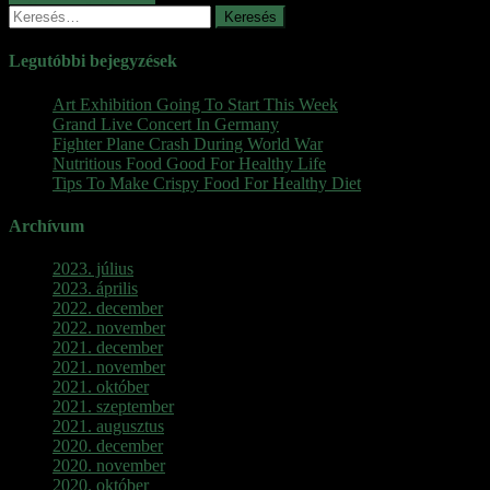
Keresés:
navigáció
Legutóbbi bejegyzések
Art Exhibition Going To Start This Week
Grand Live Concert In Germany
Fighter Plane Crash During World War
Nutritious Food Good For Healthy Life
Tips To Make Crispy Food For Healthy Diet
Archívum
2023. július
2023. április
2022. december
2022. november
2021. december
2021. november
2021. október
2021. szeptember
2021. augusztus
2020. december
2020. november
2020. október