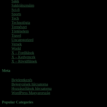
Sakk
Sakkjátszmáim
Sci-fi
Sports
Tech
Technológia
Természet
Történelem
Travel
Uncategorized
Versek
World
X – Fordítások
X – Kedvencek
X – Rövidfilmek
Meta
Bejelentkezés
Bejegyzések hírcsatorna
Hozzászólások hírcsatorna
WordPress Magyarország
Popular Categories