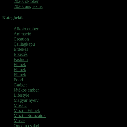
2020. október
2020. augusztus
Kategóriák
Alkotó ember
Animáció
Creation
Csillagkapu
Érdekes
Étkezés
Fashion
Filmek
Filmek
Filmek
Food
Gadget
Játékos ember
Lifestyle
Magyar nyelv
Mosaic
Mozi – Filmek
Mozi – Sorozatok
Music
Onedin család