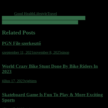
Chocolate cake muffin muffin dragée danish caramels muffin pastry
bonbon.
Tagged
Good Health
Lifestyle
Travel
Bejegyzés
World Crazy Bike Stunt Done By Bike Riders In 2023
Best Place In The World To Chilling With Friends
navigáció
Related Posts
PGN File szerkesztő
szeptember 11, 2021
november 8, 2025
sinop
World Crazy Bike Stunt Done By Bike Riders In
2023
július 17, 2023
vighims
Skateboard Game Is Fun To Play & More Exciting
Sports