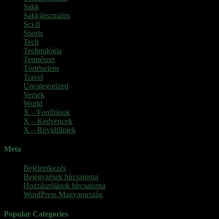
Sakk
Sakkjátszmáim
Sci-fi
Sports
Tech
Technológia
Természet
Történelem
Travel
Uncategorized
Versek
World
X – Fordítások
X – Kedvencek
X – Rövidfilmek
Meta
Bejelentkezés
Bejegyzések hírcsatorna
Hozzászólások hírcsatorna
WordPress Magyarország
Popular Categories