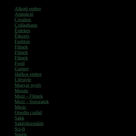
Alkotó ember
(11)
Animáció
(7)
Creation
(1)
Csillagkapu
(1)
Érdekes
(4)
Étkezés
(2)
Fashion
(2)
Filmek
(39)
Filmek
(1)
Filmek
(1)
Food
(4)
Gadget
(2)
Játékos ember
(6)
Lifestyle
(1)
Magyar nyelv
(2)
Mosaic
(1)
Mozi – Filmek
(26)
Mozi – Sorozatok
(79)
Music
(1)
Onedin család
(4)
Sakk
(28)
Sakkjátszmáim
(24)
Sci-fi
(1)
Sports
(6)