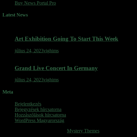
Buy News Portal Pro
Latest News
Art Exhibition Going To Start This Week
július 24, 2023
vighims
Grand Live Concert In Germany
július 24, 2023
vighims
Meta
Bejelentkezés
Bejegyzések hírcsatorna
Hozzászólások hírcsatorna
WordPress Magyarország
SINOP
|
Theme: News Portal by
Mystery Themes
.