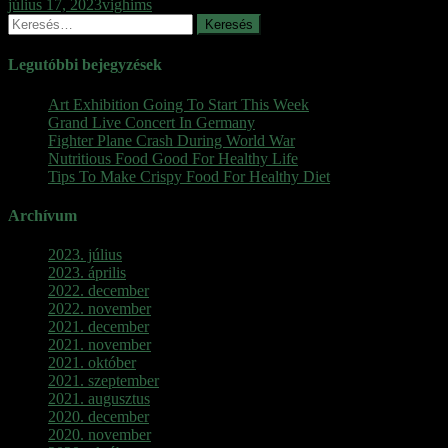
július 17, 2023
vighims
Keresés:
Legutóbbi bejegyzések
Art Exhibition Going To Start This Week
Grand Live Concert In Germany
Fighter Plane Crash During World War
Nutritious Food Good For Healthy Life
Tips To Make Crispy Food For Healthy Diet
Archívum
2023. július
2023. április
2022. december
2022. november
2021. december
2021. november
2021. október
2021. szeptember
2021. augusztus
2020. december
2020. november