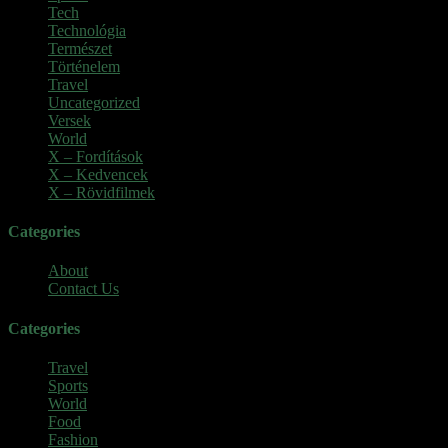
Tech
(2)
Technológia
(2)
Természet
(6)
Történelem
(6)
Travel
(7)
Uncategorized
(3)
Versek
(7)
World
(5)
X – Fordítások
(103)
X – Kedvencek
(23)
X – Rövidfilmek
(6)
Categories
About
Contact Us
Categories
Travel
Sports
World
Food
Fashion