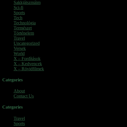
Sakkjátszmáim
(24)
Sci-fi
(1)
Sports
(6)
Tech
(2)
Technológia
(2)
Természet
(6)
Történelem
(6)
Travel
(7)
Uncategorized
(3)
Versek
(7)
World
(5)
X – Fordítások
(103)
X – Kedvencek
(23)
X – Rövidfilmek
(6)
Categories
About
Contact Us
Categories
Travel
Sports