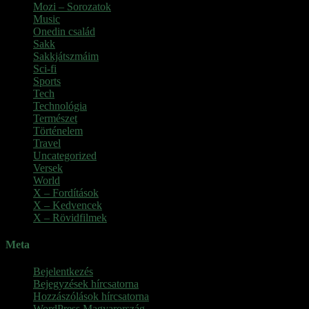
Mozi – Sorozatok
Music
Onedin család
Sakk
Sakkjátszmáim
Sci-fi
Sports
Tech
Technológia
Természet
Történelem
Travel
Uncategorized
Versek
World
X – Fordítások
X – Kedvencek
X – Rövidfilmek
Meta
Bejelentkezés
Bejegyzések hírcsatorna
Hozzászólások hírcsatorna
WordPress Magyarország