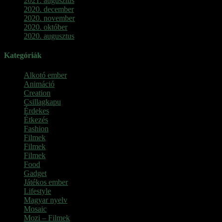
2021. augusztus
2020. december
2020. november
2020. október
2020. augusztus
Kategóriák
Alkotó ember
Animáció
Creation
Csillagkapu
Érdekes
Étkezés
Fashion
Filmek
Filmek
Filmek
Food
Gadget
Játékos ember
Lifestyle
Magyar nyelv
Mosaic
Mozi – Filmek