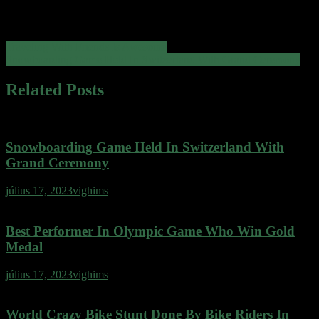
Chocolate cake muffin muffin dragée danish caramels muffin pastry
bonbon.
Bejegyzés
Traveling With Friends Is Awesome
Snowboarding Game Held In Switzerland With Grand Ceremony
navigáció
Related Posts
Snowboarding Game Held In Switzerland With
Grand Ceremony
július 17, 2023
vighims
Best Performer In Olympic Game Who Win Gold
Medal
július 17, 2023
vighims
World Crazy Bike Stunt Done By Bike Riders In