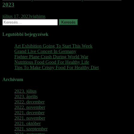
2023
július 17, 2023
vighims
Keresés:
Legutóbbi bejegyzések
Art Exhibition Going To Start This Week
Grand Live Concert In Germany
Fighter Plane Crash During World War
Nutritious Food Good For Healthy Life
Tips To Make Crispy Food For Healthy Diet
Archívum
2023. július
2023. április
2022. december
2022. november
2021. december
2021. november
2021. október
2021. szeptember