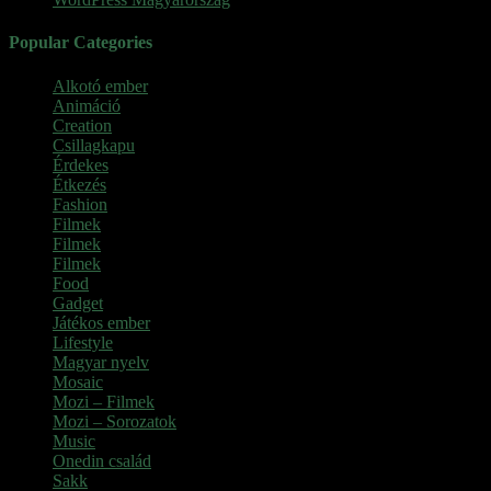
Popular Categories
Alkotó ember
(11)
Animáció
(7)
Creation
(1)
Csillagkapu
(1)
Érdekes
(4)
Étkezés
(2)
Fashion
(2)
Filmek
(39)
Filmek
(1)
Filmek
(1)
Food
(4)
Gadget
(2)
Játékos ember
(6)
Lifestyle
(1)
Magyar nyelv
(2)
Mosaic
(1)
Mozi – Filmek
(26)
Mozi – Sorozatok
(79)
Music
(1)
Onedin család
(4)
Sakk
(28)