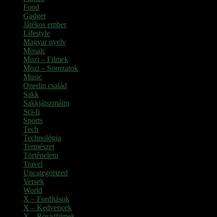
Food
Gadget
Játékos ember
Lifestyle
Magyar nyelv
Mosaic
Mozi – Filmek
Mozi – Sorozatok
Music
Onedin család
Sakk
Sakkjátszmáim
Sci-fi
Sports
Tech
Technológia
Természet
Történelem
Travel
Uncategorized
Versek
World
X – Fordítások
X – Kedvencek
X – Rövidfilmek