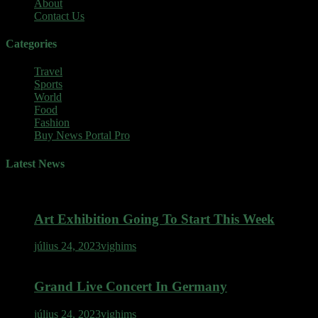
About
Contact Us
Categories
Travel
Sports
World
Food
Fashion
Buy News Portal Pro
Latest News
Art Exhibition Going To Start This Week
július 24, 2023
vighims
Grand Live Concert In Germany
július 24, 2023
vighims