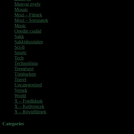
Magyar nyelv
(2)
Mosaic
(1)
Mozi – Filmek
(26)
Mozi – Sorozatok
(79)
Music
(1)
Onedin család
(4)
Sakk
(28)
Sakkjátszmáim
(24)
Sci-fi
(1)
Sports
(6)
Tech
(2)
Technológia
(2)
Természet
(6)
Történelem
(6)
Travel
(7)
Uncategorized
(3)
Versek
(7)
World
(5)
X – Fordítások
(103)
X – Kedvencek
(23)
X – Rövidfilmek
(6)
Categories