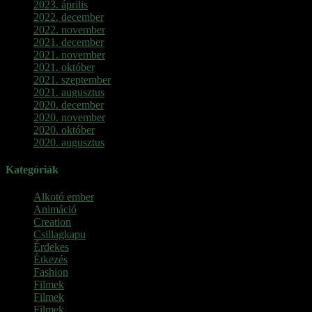
2023. április
2022. december
2022. november
2021. december
2021. november
2021. október
2021. szeptember
2021. augusztus
2020. december
2020. november
2020. október
2020. augusztus
Kategóriák
Alkotó ember
Animáció
Creation
Csillagkapu
Érdekes
Étkezés
Fashion
Filmek
Filmek
Filmek