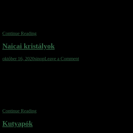
elnevezést kapta. Az ember, csak az űrkorszakba lépve fedezte fel
ezt a nagyjából 40 kilométer átmérőjű formációt. A kutatók nagyon
sokáig azt hitték róla, hogy egy becsapódás okozta sebhely.
Azonban bármennyire is keresték ennek bizonyítékát, megolvadt
kőzetek nyomaira nem bukkantak. […]
Continue Reading
Naicai kristályok
on
október 16, 2020
sinop
Leave a Comment
Naicai
Mexikó, Chihuahua sivatag Naicai bányarendszer A világról, az
kristályok
elmúlt évszázadok során összegyűlt tudásunk képes meggyőzőzően
elhitetni velünk, hogy a Föld már nem tartogat meglepetéseket a
számunkra, nem tud nagy újdonsággal szolgálni. Az ezredfordulón,
pontosan 2000-ben, viszont ez megtörtént. Egy bányász testvérpár,
Eloy és Javier Delgado, több mint 300 méteres mélységben a Naics-
hegyben működő ólom, ezüst […]
Continue Reading
Kutyapók