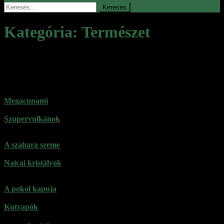
Keresés:
Kategória:
Természet
Természeti szépségek, meghökkentő,
látványos helyek
Megacunami
Szupervulkánok
A szahara szeme
Naicai kristályok
A pokol kapuja
Kutyapók