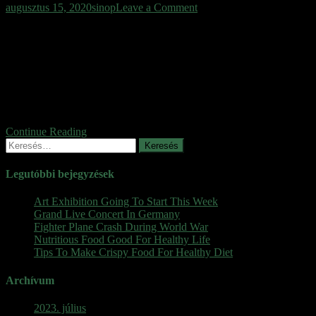
on
augusztus 15, 2020
sinop
Leave a Comment
Kutyapók
Valótlannak tűnő “kutyapók” rejtőzik az ecuadori esőerdő mélyén
Valószerűtlennek tűnő, parányi élőlényt örökített meg Andreas Kay
tudós az ecuadori esőerdő mélyén, ahol a világ talán legkülönösebb
kinézetű ízeltlábúja rejtőzik. A Metagryne bicolumnata néven ismert
kaszáspókféle meglehetősen aprócska, ugyanakkor igencsak feltűnő
jelenség, hiszen feje (pontosabban az előteste) leginkább egy
kutyára emlékeztet. A kutató egy tavalyi expedíció […]
Continue Reading
Keresés:
Legutóbbi bejegyzések
Art Exhibition Going To Start This Week
Grand Live Concert In Germany
Fighter Plane Crash During World War
Nutritious Food Good For Healthy Life
Tips To Make Crispy Food For Healthy Diet
Archívum
2023. július