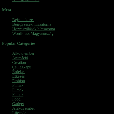
Meta
Bejelentkezés
Bejegyzések hírcsatorna
Hozzászólások hírcsatorna
WordPress Magyarország
Popular Categories
Alkotó ember
(11)
Animáció
(7)
Creation
(1)
Csillagkapu
(1)
Érdekes
(4)
Étkezés
(2)
Fashion
(2)
Filmek
(39)
Filmek
(1)
Filmek
(1)
Food
(4)
Gadget
(2)
Játékos ember
(6)
Lifestyle
(1)