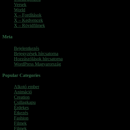
Versek
World
X – Fordítások
X – Kedvencek
X – Rövidfilmek
Meta
Bejelentkezés
Bejegyzések hírcsatorna
Hozzászólások hírcsatorna
WordPress Magyarország
Popular Categories
Alkotó ember
(11)
Animáció
(7)
Creation
(1)
Csillagkapu
(1)
Érdekes
(4)
Étkezés
(2)
Fashion
(2)
Filmek
(39)
Filmek
(1)