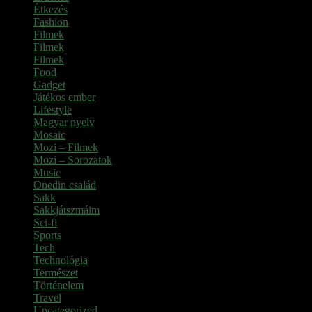
Étkezés
Fashion
Filmek
Filmek
Filmek
Food
Gadget
Játékos ember
Lifestyle
Magyar nyelv
Mosaic
Mozi – Filmek
Mozi – Sorozatok
Music
Onedin család
Sakk
Sakkjátszmáim
Sci-fi
Sports
Tech
Technológia
Természet
Történelem
Travel
Uncategorized