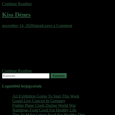
Continue Reading
Kiss Dénes
on
november 14, 2020
sinop
Leave a Comment
Kiss
„A világ dolgai önmagukban sose érdekeltek. Akarva-akaratlan
Dénes
mindig az összefüggésekre, összetartozásokra figyeltem; okokra és
okozatokra.” „Eljön az idő – vagy talán már itt is van?! -, amikor
akadálya lesz a tudásnak az ismeretözön.” Szívesen lemondok a
butasághoz, butításhoz való jogomról. (Kiss Dénes) Kiss Dénes
1936. január 1-én született, Pécsre járt főiskolára, ahonnan egy verse
miatt […]
Continue Reading
Keresés:
Legutóbbi bejegyzések
Art Exhibition Going To Start This Week
Grand Live Concert In Germany
Fighter Plane Crash During World War
Nutritious Food Good For Healthy Life
Tips To Make Crispy Food For Healthy Diet