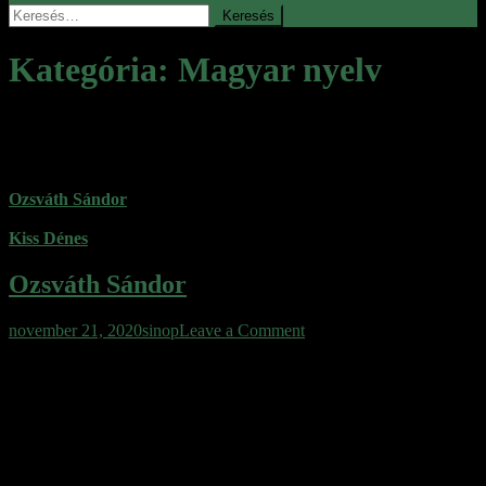
Keresés:
Kategória:
Magyar nyelv
A magyar nyelv csodái
Ozsváth Sándor
Kiss Dénes
Ozsváth Sándor
on
november 21, 2020
sinop
Leave a Comment
Ozsváth
A magyar beszéd és a magyar gondolkodásmód összefüggései Jó
Sándor
néhány évvel ezelőtt, amikor ezt az előadását először láttam, nem
voltak vele szemben különösebb elvárásaim. Nem ismertem a tanár
urat, nem gondoltam, hogy meg fog tudni lepni bármivel is. Maga a
stílus az ember, mondják és valóban, már az elején megfogott
közvetlenségével. Ha megfigyelitek, kicsit nehézkesen […]