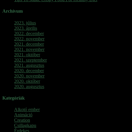
Archívum
2023. július
2023. április
2022. december
2022. november
2021. december
2021. november
2021. október
2021. szeptember
2021. augusztus
2020. december
2020. november
2020. október
2020. augusztus
Kategóriák
Alkotó ember
Animáció
Creation
Csillagkapu
Érdekes