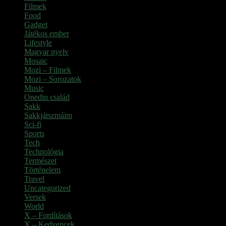
Filmek
(1)
Food
(4)
Gadget
(2)
Játékos ember
(6)
Lifestyle
(1)
Magyar nyelv
(2)
Mosaic
(1)
Mozi – Filmek
(26)
Mozi – Sorozatok
(79)
Music
(1)
Onedin család
(4)
Sakk
(28)
Sakkjátszmáim
(24)
Sci-fi
(1)
Sports
(6)
Tech
(2)
Technológia
(2)
Természet
(6)
Történelem
(6)
Travel
(7)
Uncategorized
(3)
Versek
(7)
World
(5)
X – Fordítások
(103)
X – Kedvencek
(23)