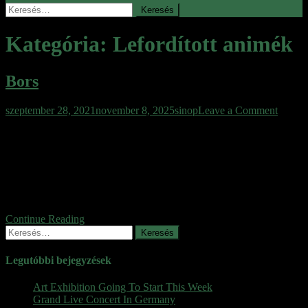
Keresés:
Kategória:
Lefordított animék
Bors
on
szeptember 28, 2021
november 8, 2025
sinop
Leave a Comment
Bors
Bors 1968 Az I. világháború végén Oroszországban a bolsevikok,
fehérek és anarchisták között folyik a harc, az ott rekedt magyar
katonák sok kaland és furfang árán igyekeznek haza. Hol a fehérek,
hol az anarchisták foglyai lesznek, míg végül cirkuszi társulatnak
adják ki magukat és így sikerül megszökniük, majd Bors Máté a
fehér tábornok névnapján pápának […]
Continue Reading
Keresés:
Legutóbbi bejegyzések
Art Exhibition Going To Start This Week
Grand Live Concert In Germany