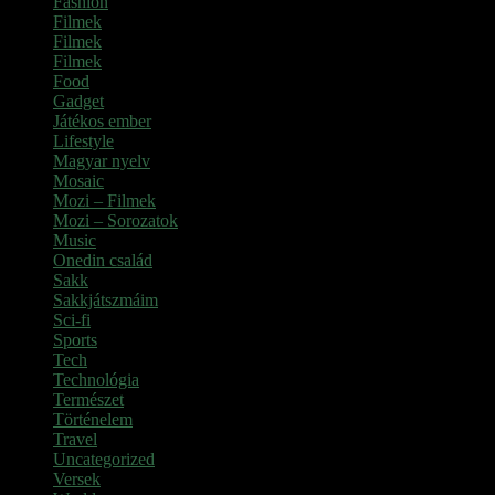
Fashion
(2)
Filmek
(39)
Filmek
(1)
Filmek
(1)
Food
(4)
Gadget
(2)
Játékos ember
(6)
Lifestyle
(1)
Magyar nyelv
(2)
Mosaic
(1)
Mozi – Filmek
(26)
Mozi – Sorozatok
(79)
Music
(1)
Onedin család
(4)
Sakk
(28)
Sakkjátszmáim
(24)
Sci-fi
(1)
Sports
(6)
Tech
(2)
Technológia
(2)
Természet
(6)
Történelem
(6)
Travel
(7)
Uncategorized
(3)
Versek
(7)