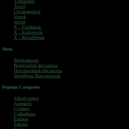
Történelem
Travel
Uncategorized
Versek
World
X – Fordítások
X – Kedvencek
X – Rövidfilmek
Meta
Bejelentkezés
Bejegyzések hírcsatorna
Hozzászólások hírcsatorna
WordPress Magyarország
Popular Categories
Alkotó ember
(11)
Animáció
(7)
Creation
(1)
Csillagkapu
(1)
Érdekes
(4)
Étkezés
(2)