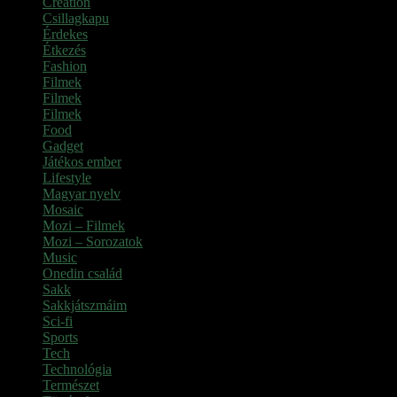
Creation
Csillagkapu
Érdekes
Étkezés
Fashion
Filmek
Filmek
Filmek
Food
Gadget
Játékos ember
Lifestyle
Magyar nyelv
Mosaic
Mozi – Filmek
Mozi – Sorozatok
Music
Onedin család
Sakk
Sakkjátszmáim
Sci-fi
Sports
Tech
Technológia
Természet