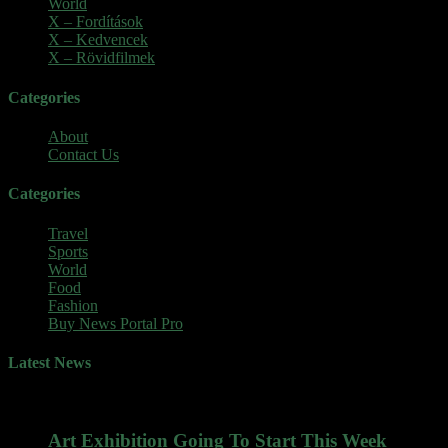
World
(5)
X – Fordítások
(103)
X – Kedvencek
(23)
X – Rövidfilmek
(6)
Categories
About
Contact Us
Categories
Travel
Sports
World
Food
Fashion
Buy News Portal Pro
Latest News
Art Exhibition Going To Start This Week